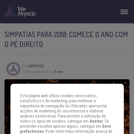
SIMPATIAS PARA 2018: COMECE O ANO COM
O PÉ DIREITO
Por
WEMYSTIC
Tempo de leitura:
3 min
Esta página web utiliza cookies necessários,
estatísticos e de marketing, para melhorar a
experiência de navegação do Utilizador, apresentar
acções de marketing do seu interesse e elaborar
análises estatísticas. Para permitir a utilização de
todos os tipos de cookies, carregue em
Aceitar
. Se
pretender escolher apenas alguns, carregue em
Gerir
preferências
. Pode obter mais informação acerca de