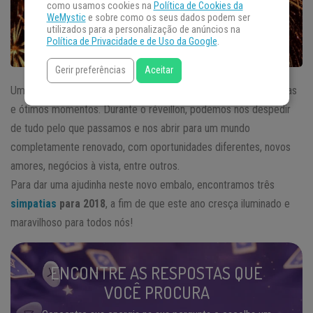
como usamos cookies na
Política de Cookies da
WeMystic
e sobre como os seus dados podem ser
utilizados para a personalização de anúncios na
Política de Privacidade e de Uso da Google
.
Gerir preferências
Aceitar
Um novo ano sempre é uma porta aberta para novas experiências
e ótimos momentos. Durante o réveillon, podemos nos despedir
de tudo pelo que passamos e nos abrir para um mundo
completamente renovado, com oportunidades diferentes, novos
amores, negócios à vista, entre outros.
Para dar uma ajudinha neste novo embalo, encontramos três
simpatias
para 2018
, a fim de que este ano cresça iluminado e
maravilhoso para todos nós!
ENCONTRE AS RESPOSTAS QUE
VOCÊ PROCURA