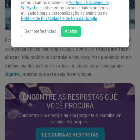
como usamos cookies na
Política de Cookies da
WeMystic
e sobre como os seus dados podem ser
utilizados para a personalização de anúncios na
Política de Privacidade e de Uso da Google
.
Gerir preferências
Aceitar
É muito comum no Brasil que as pessoas coloquem os santos de
cabeça para baixo num copo d’água como um
ritual para fazer
chover
. Não podemos controlar a natureza, mas podemos tentar
a influência dos astros e os rituais místicos para alcançar um
objetivo
, mesmo que este seja fazer chover.
ENCONTRE AS RESPOSTAS QUE
VOCÊ PROCURA
Concentre sua energia na sua pergunta e escolha um
oráculo. Se prepare.
DESCUBRA AS RESPOSTAS