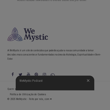
A WeMystic é um site de conteúdos que poderão ajudar a nossa comunidade a tomar
decisões mais conscientes e fundamentadas na área da Astrologia, Espiritualidade e Bem-
Estar.
WeMystic Podcast
WeMystic Podcast
Quem somos
Política de Privacidade
Condições gerais de utilização
Política de Utilização de Cookies
© 2025 WeMystic - Feito por nós, com ♥