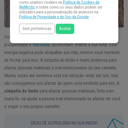
como usamos cookies na
Política de Cookies da
WeMystic
e sobre como os seus dados podem ser
utilizados para a personalização de anúncios na
Política de Privacidade e de Uso da Google
.
Gerir preferências
Aceitar
Pessoas de luz, positivas e que consequentemente atraem
prosperidade e
felicidade
, incomodam muitos à sua volta. Esta
energia negativa pode atrapalhar sua vida, mesmo você tentando
se fechar para isso. A simpatia do limão é muito poderosa para
afastar pessoas maldosas e mal-intencionadas do seu caminho.
Muitas vezes até sentimos esta má vibração vindo até nós, mas
não conseguimos nos afastar de quem está emitindo para nós. A
simpatia do limão
para afastar pessoas maldosas, feita com
muita fé, vai ajudar a pessoa mal-intencionada se afastar de você
e seguir o seu próprio caminho.
DICAS DE ASTROLOGIA NA SUA INBOX!