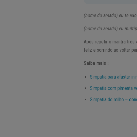
(nome do amado) eu te adoç
(nome do amado) eu multipl
Após repetir o mantra três 
feliz e sorrindo ao voltar pa
Saiba mais :
Simpatia para afastar in
Simpatia com pimenta ve
Simpatia do milho – cons