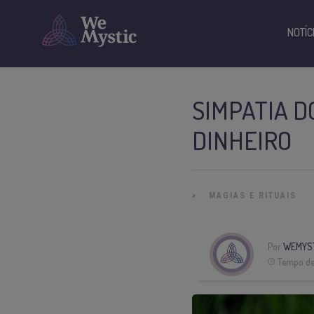
NOTÍC
SIMPATIA D
DINHEIRO
»
MAGIAS E RITUAIS
Por
WEMYS
Tempo de 