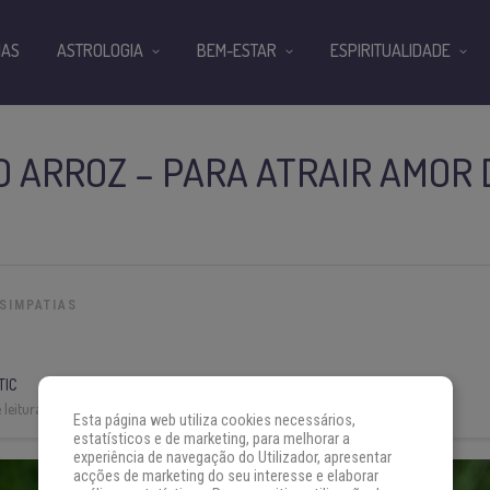
IAS
ASTROLOGIA
BEM-ESTAR
ESPIRITUALIDADE
O ARROZ – PARA ATRAIR AMOR 
SIMPATIAS
TIC
leitura:
3 min
Esta página web utiliza cookies necessários,
estatísticos e de marketing, para melhorar a
experiência de navegação do Utilizador, apresentar
acções de marketing do seu interesse e elaborar