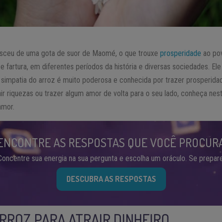
nasceu de uma gota de suor de Maomé, o que trouxe
prosperidade
ao pov
e fartura, em diferentes períodos da história e diversas sociedades. El
A simpatia do arroz é muito poderosa e conhecida por trazer prosperida
air riquezas ou trazer algum amor de volta para o seu lado, conheça nest
amor.
ENCONTRE AS RESPOSTAS QUE VOCÊ PROCUR
Concentre sua energia na sua pergunta e escolha um oráculo. Se prepare
DESCUBRA AS RESPOSTAS
ARROZ PARA ATRAIR DINHEIRO