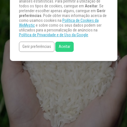
análises estatísticas. Para permitir a utilização de
todos os tipos de cookies, carregue em
Aceitar
. Se
pretender escolher apenas alguns, carregue em
Gerir
preferências
. Pode obter mais informação acerca de
como usamos cookies na
Política de Cookies da
WeMystic
e sobre como os seus dados podem ser
utilizados para a personalização de anúncios na
Política de Privacidade e de Uso da Google
.
Gerir preferências
Aceitar