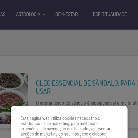
IAS
ASTROLOGIA
BEM-ESTAR
ESPIRITUALIDADE
ÓLEO ESSENCIAL DE SÂNDALO: PARA 
USAR
O aroma típico do sândalo é inconfundível e muito ut
cheirinho […]
Esta página web utiliza cookies necessários,
estatísticos e de marketing, para melhorar a
experiência de navegação do Utilizador, apresentar
acções de marketing do seu interesse e elaborar