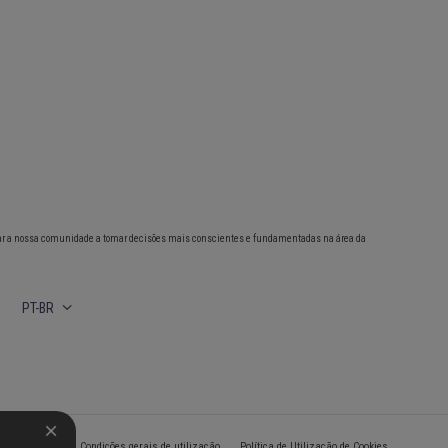
ar a nossa comunidade a tomar decisões mais conscientes e fundamentadas na área da
PT-BR
de Privacidade
Condições gerais de utilização
Política de Utilização de Cookies