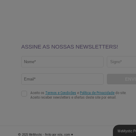
WeMystic P
© 2025 WeMystic - Feito por nós, com ♥