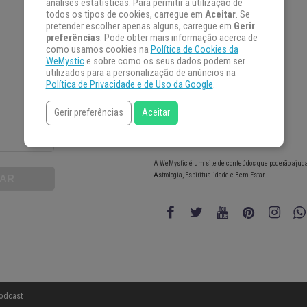
análises estatísticas. Para permitir a utilização de
todos os tipos de cookies, carregue em
Aceitar
. Se
pretender escolher apenas alguns, carregue em
Gerir
preferências
. Pode obter mais informação acerca de
como usamos cookies na
Política de Cookies da
WeMystic
e sobre como os seus dados podem ser
utilizados para a personalização de anúncios na
Política de Privacidade e de Uso da Google
.
Gerir preferências
Aceitar
A WeMystic é um site de conteúdos que poderão ajud
Astrologia, Espiritualidade e Bem-Estar.
odcast
Quem somos
Política 