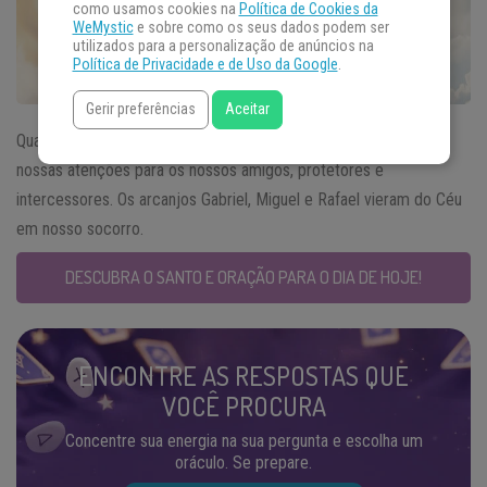
como usamos cookies na
Política de Cookies da
WeMystic
e sobre como os seus dados podem ser
utilizados para a personalização de anúncios na
Política de Privacidade e de Uso da Google
.
Gerir preferências
Aceitar
Quando falamos do
Santo do Dia
29 de setembro voltamos
nossas atenções para os nossos amigos, protetores e
intercessores. Os arcanjos Gabriel, Miguel e Rafael vieram do Céu
em nosso socorro.
DESCUBRA O SANTO E ORAÇÃO PARA O DIA DE HOJE!
ENCONTRE AS RESPOSTAS QUE
VOCÊ PROCURA
Concentre sua energia na sua pergunta e escolha um
oráculo. Se prepare.