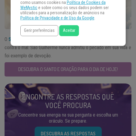
como usamos cookies na
Política de Cookies da
WeMystic
e sobre como os seus dados podem ser
utilizados para a personalização de anúncios na
Política de Privacidade e de Uso da Google
.
Gerir preferências
Aceitar
O
Santo do Dia
25 de junho é conhecido como o combatente
contra o mal. São Guilherme nunca admitiu o pecado em sua vida e
foi exemplo de devoção.
DESCUBRA O SANTO E ORAÇÃO PARA O DIA DE HOJE!
ENCONTRE AS RESPOSTAS QUE
VOCÊ PROCURA
Concentre sua energia na sua pergunta e escolha um
oráculo. Se prepare.
DESCUBRA AS RESPOSTAS