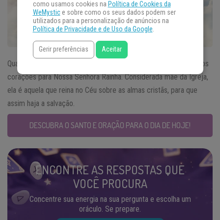
como usamos cookies na
Política de Cookies da
WeMystic
e sobre como os seus dados podem ser
utilizados para a personalização de anúncios na
Política de Privacidade e de Uso da Google
.
Gerir preferências
Aceitar
Quando falarmos do
Santo do Dia
22 de agosto voltamos nossos
corações para Nossa Senhora Rainha. Considerada mãe da Igreja,
ela é aquela que reina no Céu sobre as almas cristãs, para que
assim haja a salvação.
DESCUBRA O SANTO E ORAÇÃO PARA O DIA DE HOJE!
ENCONTRE AS RESPOSTAS QUE
VOCÊ PROCURA
Concentre sua energia na sua pergunta e escolha um
oráculo. Se prepare.