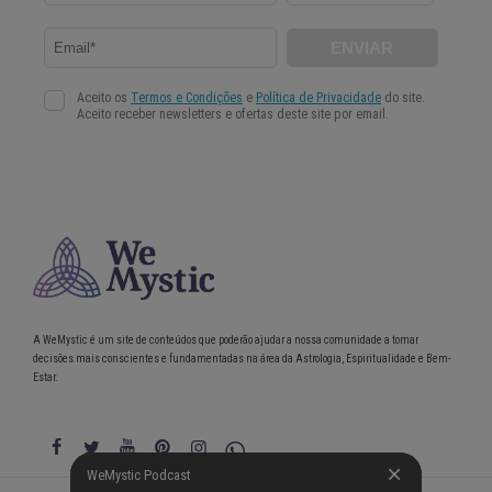
A WeMystic é um site de conteúdos que poderão ajudar a nossa comunidade a tomar
decisões mais conscientes e fundamentadas na área da Astrologia, Espiritualidade e Bem-
Estar.
WeMystic Podcast
WeMystic Podcast