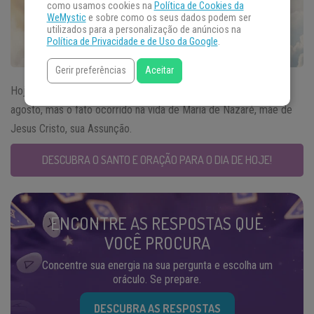
como usamos cookies na
Política de Cookies da
WeMystic
e sobre como os seus dados podem ser
utilizados para a personalização de anúncios na
Política de Privacidade e de Uso da Google
.
Gerir preferências
Aceitar
Hoje, de forma solene, celebramos não o
Santo do Dia
15 de
agosto, mas o fato ocorrido na vida de Maria de Nazaré, mãe de
Jesus Cristo, sua Assunção.
DESCUBRA O SANTO E ORAÇÃO PARA O DIA DE HOJE!
ENCONTRE AS RESPOSTAS QUE
VOCÊ PROCURA
Concentre sua energia na sua pergunta e escolha um
oráculo. Se prepare.
DESCUBRA AS RESPOSTAS