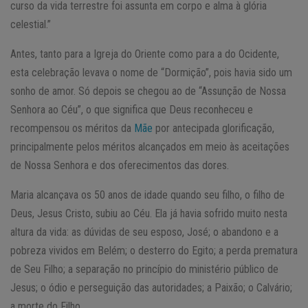
curso da vida terrestre foi assunta em corpo e alma à glória
celestial.”
Antes, tanto para a Igreja do Oriente como para a do Ocidente,
esta celebração levava o nome de “Dormição”, pois havia sido um
sonho de amor. Só depois se chegou ao de “Assunção de Nossa
Senhora ao Céu”, o que significa que Deus reconheceu e
recompensou os méritos da
Mãe
por antecipada glorificação,
principalmente pelos méritos alcançados em meio às aceitações
de Nossa Senhora e dos oferecimentos das dores.
Maria alcançava os 50 anos de idade quando seu filho, o filho de
Deus, Jesus Cristo, subiu ao Céu. Ela já havia sofrido muito nesta
altura da vida: as dúvidas de seu esposo, José; o abandono e a
pobreza vividos em Belém; o desterro do Egito; a perda prematura
de Seu Filho; a separação no princípio do ministério público de
Jesus; o ódio e perseguição das autoridades; a Paixão; o Calvário;
a morte do Filho.