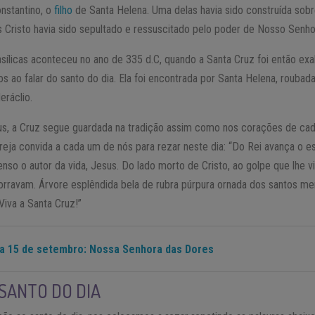
nstantino, o
filho
de Santa Helena. Uma delas havia sido construída sobr
us Cristo havia sido sepultado e ressuscitado pelo poder de Nosso Senho
sílicas aconteceu no ano de 335 d.C, quando a Santa Cruz foi então exa
 ao falar do santo do dia. Ela foi encontrada por Santa Helena, roubad
eráclio.
us, a Cruz segue guardada na tradição assim como nos corações de ca
greja convida a cada um de nós para rezar neste dia: “Do Rei avança o es
nso o autor da vida, Jesus. Do lado morto de Cristo, ao golpe que lhe v
orravam. Árvore esplêndida bela de rubra púrpura ornada dos santos me
Viva a Santa Cruz!”
ia 15 de setembro: Nossa Senhora das Dores
SANTO DO DIA