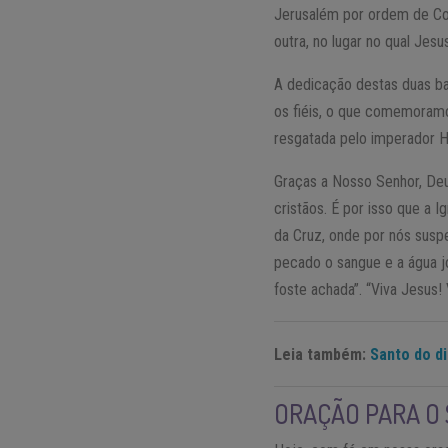
Jerusalém por ordem de Co
outra, no lugar no qual Jes
A dedicação destas duas ba
os fiéis, o que comemoramos
resgatada pelo imperador H
Graças a Nosso Senhor, De
cristãos. É por isso que a I
da Cruz, onde por nós suspe
pecado o sangue e a água j
foste achada”. “Viva Jesus! 
Leia também:
Santo do d
ORAÇÃO PARA O 