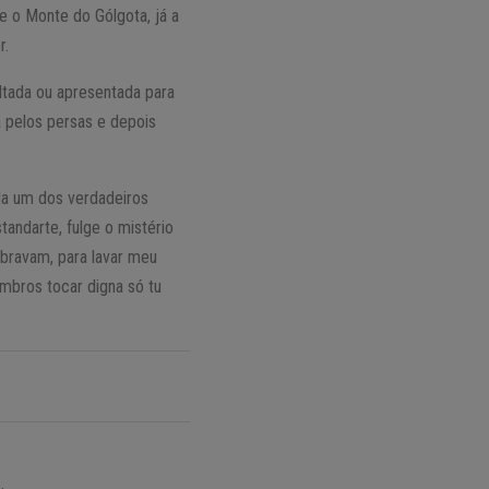
e o Monte do Gólgota, já a
r.
ltada ou apresentada para
a pelos persas e depois
da um dos verdadeiros
tandarte, fulge o mistério
ibravam, para lavar meu
mbros tocar digna só tu