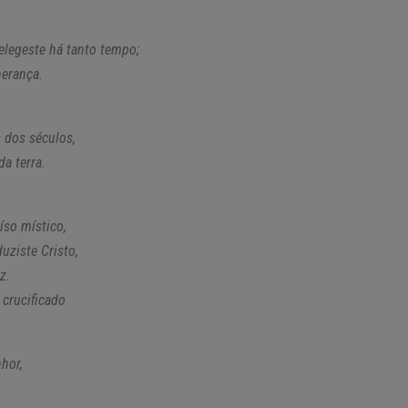
elegeste há tanto tempo;
herança.
 dos séculos,
a terra.
íso místico,
uziste Cristo,
z.
 crucificado
hor,