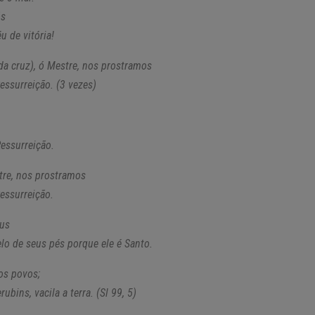
ós
 de vitória!
 da cruz), ó Mestre, nos prostramos
Ressurreição. (3 vezes)
Ressurreição.
tre, nos prostramos
Ressurreição.
eus
elo de seus pés porque ele é Santo.
os povos;
ubins, vacila a terra. (Sl 99, 5)