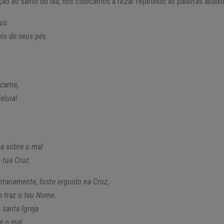
ão ao santo do dia, nos colocamos a rezar repetindo as palavras abaixo
eus
elo de seus pés
carne,
eluia!
ia sobre o mal
 tua Cruz.
untariamente, foste erguido na Cruz,
 traz o teu Nome.
 santa Igreja
e o mal.