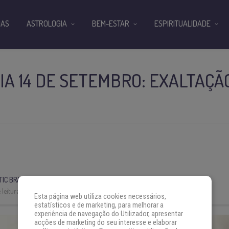
IAS
ASTROLOGIA
BEM-ESTAR
ESPIRITUALIDADE
IA 14 DE SETEMBRO: EXALTAÇÃ
IC BRASIL
leitura:
4 min
Esta página web utiliza cookies necessários,
estatísticos e de marketing, para melhorar a
experiência de navegação do Utilizador, apresentar
acções de marketing do seu interesse e elaborar