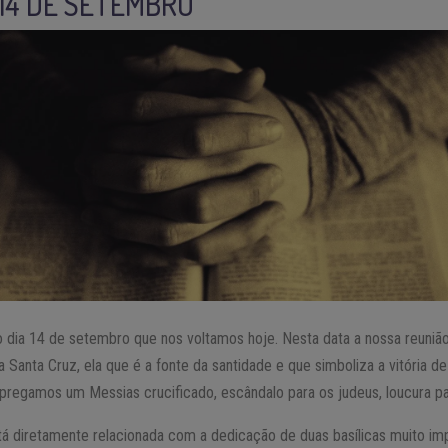
 14 DE SETEMBRO
 dia 14 de setembro que nos voltamos hoje. Nesta data a nossa reuniã
 Santa Cruz, ela que é a fonte da santidade e que simboliza a vitória 
 pregamos um Messias crucificado, escândalo para os judeus, loucura par
stá diretamente relacionada com a dedicação de duas basílicas muito i