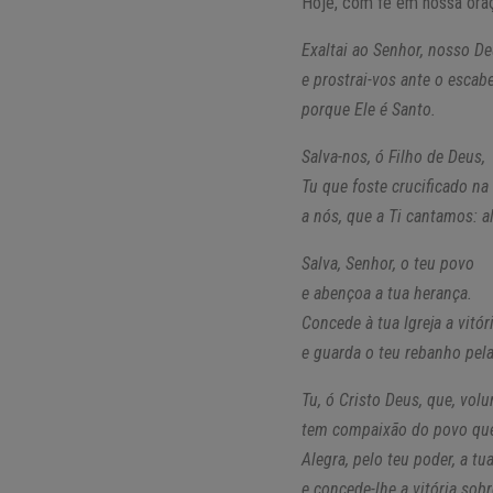
Hoje, com fé em nossa oraç
Exaltai ao Senhor, nosso D
e prostrai-vos ante o escab
porque Ele é Santo.
Salva-nos, ó Filho de Deus,
Tu que foste crucificado na 
a nós, que a Ti cantamos: al
Salva, Senhor, o teu povo
e abençoa a tua herança.
Concede à tua Igreja a vitór
e guarda o teu rebanho pela
Tu, ó Cristo Deus, que, vol
tem compaixão do povo que
Alegra, pelo teu poder, a tua
e concede-lhe a vitória sobr