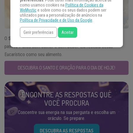
preferências
. Pode obter mais informação acerca de
como usamos cookies na
Política de Cookies da
WeMystic
e sobre como os seus dados podem ser
utilizados para a personalização de anúncios na
Política de Privacidade e de Uso da Google
.
Gerir preferências
Aceitar
O
Santo do Dia
14 de abril é representado por uma santa que
passou 7 anos sem comer e sem beber. Ela recebia Jesus
Eucarístico como seu alimento.
DESCUBRA O SANTO E ORAÇÃO PARA O DIA DE HOJE!
ENCONTRE AS RESPOSTAS QUE
VOCÊ PROCURA
Concentre sua energia na sua pergunta e escolha um
oráculo. Se prepare.
DESCUBRA AS RESPOSTAS