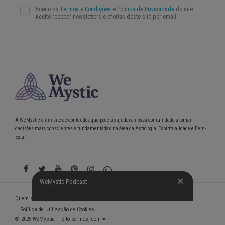
A WeMystic é um site de conteúdos que poderão ajudar a nossa comunidade a tomar
decisões mais conscientes e fundamentadas na área da Astrologia, Espiritualidade e Bem-
Estar.
WeMystic Podcast
WeMystic Podcast
Quem somos
Política de Privacidade
Condições gerais de utilização
Política de Utilização de Cookies
© 2025 WeMystic - Feito por nós, com ♥