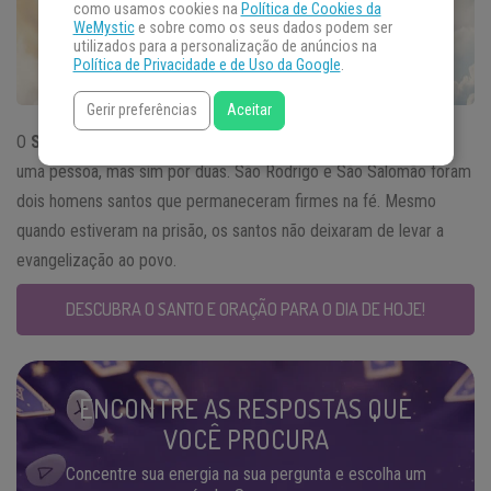
como usamos cookies na
Política de Cookies da
WeMystic
e sobre como os seus dados podem ser
utilizados para a personalização de anúncios na
Política de Privacidade e de Uso da Google
.
Gerir preferências
Aceitar
O
Santo do Dia
13 de março não é representando apenas por
uma pessoa, mas sim por duas. São Rodrigo e São Salomão foram
dois homens santos que permaneceram firmes na fé. Mesmo
quando estiveram na prisão, os santos não deixaram de levar a
evangelização ao povo.
DESCUBRA O SANTO E ORAÇÃO PARA O DIA DE HOJE!
ENCONTRE AS RESPOSTAS QUE
VOCÊ PROCURA
Concentre sua energia na sua pergunta e escolha um