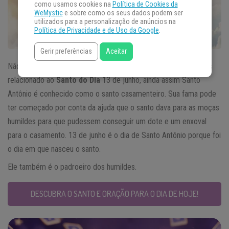
como usamos cookies na
Política de Cookies da
WeMystic
e sobre como os seus dados podem ser
utilizados para a personalização de anúncios na
Política de Privacidade e de Uso da Google
.
Gerir preferências
Aceitar
Não se encontra sermões ou algo específico sobre casamentos
relacionado ao
Santo do Dia
13 de junho, ainda assim Santo
Antônio é conhecido como o santo casamenteiro. Sua fama pode
ter começado por conta da ajuda que o santo dava para as moças
humildes para que pudessem conseguir um dote e um enxoval
para o casamento. 13 de junho é o dia de Santo Antônio porque foi
o dia em que nasceu o santo.
Ele também é o padroeiro dos humildes.
DESCUBRA O SANTO E ORAÇÃO PARA O DIA DE HOJE!