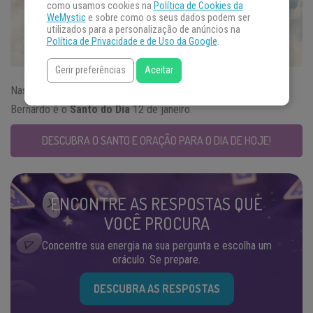
como usamos cookies na
Política de Cookies da
WeMystic
e sobre como os seus dados podem ser
utilizados para a personalização de anúncios na
Política de Privacidade e de Uso da Google
.
Gerir preferências
Aceitar
Nascido em 1605, na cidade de Corleone, na Sicília, Itália, São
Bernardo é o
Santo do Dia
12 de janeiro.
DESCUBRA O SANTO E ORAÇÃO PARA O DIA DE HOJE!
ENCONTRE AS RESPOSTAS QUE
VOCÊ PROCURA
Concentre sua energia na sua pergunta e escolha um
oráculo. Se prepare.
DESCUBRA AS RESPOSTAS