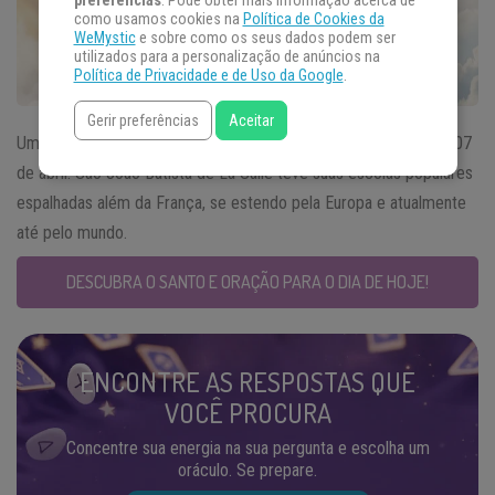
preferências
. Pode obter mais informação acerca de
como usamos cookies na
Política de Cookies da
WeMystic
e sobre como os seus dados podem ser
utilizados para a personalização de anúncios na
Política de Privacidade e de Uso da Google
.
Gerir preferências
Aceitar
Um sacerdote que foi centrado na Eucaristia é o
Santo do Dia
07
de abril. São João Batista de La Salle teve suas escolas populares
espalhadas além da França, se estendo pela Europa e atualmente
até pelo mundo.
DESCUBRA O SANTO E ORAÇÃO PARA O DIA DE HOJE!
ENCONTRE AS RESPOSTAS QUE
VOCÊ PROCURA
Concentre sua energia na sua pergunta e escolha um
oráculo. Se prepare.