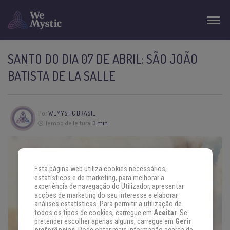
SANTO DO DIA 07 DE ABRIL: SÃO JOÃO
BATISTA DE LA SALLE
Por
WEMYSTIC BRASIL
Tempo de leitura:
3 min
Esta página web utiliza cookies necessários,
estatísticos e de marketing, para melhorar a
experiência de navegação do Utilizador, apresentar
acções de marketing do seu interesse e elaborar
análises estatísticas. Para permitir a utilização de
todos os tipos de cookies, carregue em
Aceitar
. Se
pretender escolher apenas alguns, carregue em
Gerir