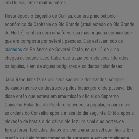
em Uruaçu, entre muitos outros.
Nesta época o Engenho de Cunhaú, que era principal pólo
econômico da Capitania do Rio Grande (atual estado do Rio Grande
do Norte), contava com uma fervorosa mas pequena comunidade
que era composta por setenta pessoas. Elas estavam sob os
cuidados
de Pe André de Soveral. Então, no dia 15 de julho
chegou na cidade Jacó Rabe, que trazia com ele seus liderados,
os tapuias, além de alguns potiguares e soldados holandeses.
Jacó Rabe tinha fama por seus saques e desmandos, sempre
deixando rastros de destruição pelos locais por onde passava. Ele
disse então que estava em uma missão oficial do Supremo
Conselho Holandês do Recife e convocou a população para ouvir
as ordens do Conselho após a missa do dia seguinte. Então, após a
elevação da hóstia e do cálice ele fez um sinal e as portas da
Igreja foram fechadas, danos-e início a uma terrível carnificina. Em
oração, os fiéis foram tomados de surpresa e estava totalmente