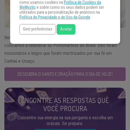
como usamos cookies na
Política de Cookies da
WeMystic
e sobre como os seus dados podem ser
utilizados para a personalização de anúncios na
Política de Privacidade e de Uso da Google
.
Gerir preferências
Aceitar
Nesta data, ao falarmos do
Santo do Dia
03 de outubro, nos
colocamos a relembrar os Protomártires do Brasil. Eles foram
missionários e leigos que foram martirizados por sua fé em
Cunhaú e Uruaçu.
DESCUBRA O SANTO E ORAÇÃO PARA O DIA DE HOJE!
ENCONTRE AS RESPOSTAS QUE
VOCÊ PROCURA
Concentre sua energia na sua pergunta e escolha um
oráculo. Se prepare.