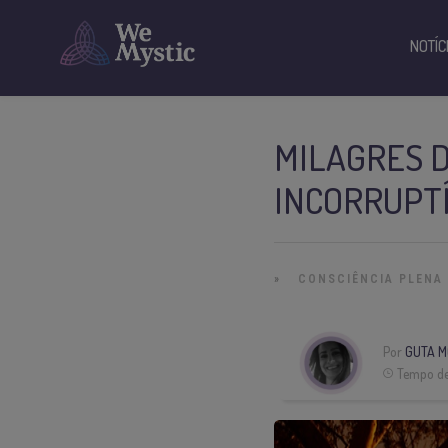
NOTÍC
MILAGRES 
INCORRUPT
»
CONSCIÊNCIA PLENA
Por
GUTA M
Tempo de