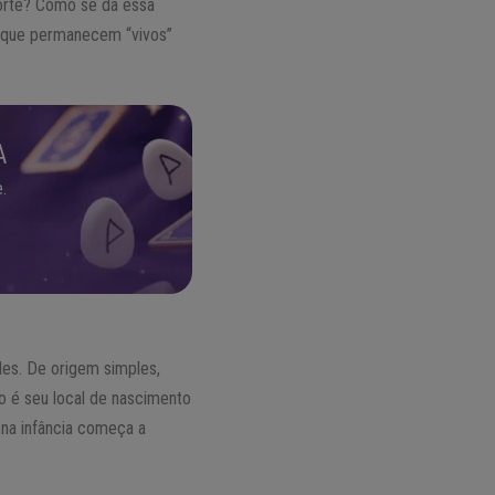
orte? Como se dá essa
 que permanecem “vivos”
A
.
es. De origem simples,
o é seu local de nascimento
á na infância começa a