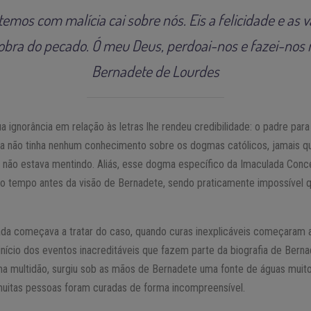
mos com malícia cai sobre nós. Eis a felicidade e as
bra do pecado. Ó meu Deus, perdoai-nos e fazei-nos 
Bernadete de Lourdes
a ignorância em relação às letras lhe rendeu credibilidade: o padre pa
la não tinha nenhum conhecimento sobre os dogmas católicos, jamais q
a não estava mentindo. Aliás, esse dogma específico da Imaculada Conce
 tempo antes da visão de Bernadete, sendo praticamente impossível qu
nada começava a tratar do caso, quando curas inexplicáveis começaram a
ício dos eventos inacreditáveis que fazem parte da biografia de Berna
a multidão, surgiu sob as mãos de Bernadete uma fonte de águas muito
 muitas pessoas foram curadas de forma incompreensível.