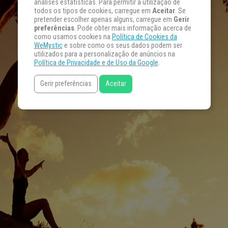
análises estatísticas. Para permitir a utilização de
todos os tipos de cookies, carregue em
Aceitar
. Se
pretender escolher apenas alguns, carregue em
Gerir
preferências
. Pode obter mais informação acerca de
como usamos cookies na
Política de Cookies da
WeMystic
e sobre como os seus dados podem ser
utilizados para a personalização de anúncios na
Política de Privacidade e de Uso da Google
.
Gerir preferências
Aceitar