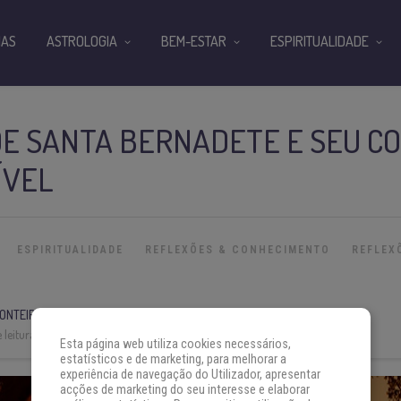
IAS
ASTROLOGIA
BEM-ESTAR
ESPIRITUALIDADE
DE SANTA BERNADETE E SEU C
ÍVEL
ESPIRITUALIDADE
REFLEXÕES & CONHECIMENTO
REFLEX
ONTEIRO
 leitura:
10 min
Esta página web utiliza cookies necessários,
estatísticos e de marketing, para melhorar a
experiência de navegação do Utilizador, apresentar
acções de marketing do seu interesse e elaborar