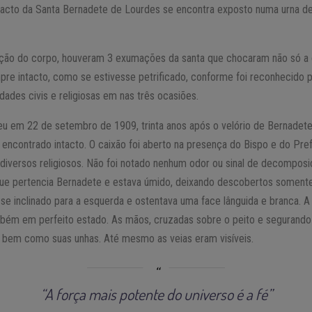
tacto da Santa Bernadete de Lourdes se encontra exposto numa urna de 
ição do corpo, houveram 3 exumações da santa que chocaram não só 
mpre intacto, como se estivesse petrificado, conforme foi reconhecido
dades civis e religiosas em nas três ocasiões.
u em 22 de setembro de 1909, trinta anos após o velório de Bernadet
 encontrado intacto. O caixão foi aberto na presença do Bispo e do Pre
 diversos religiosos. Não foi notado nenhum odor ou sinal de decomposi
ue pertencia Bernadete e estava úmido, deixando descobertos somente
 se inclinado para a esquerda e ostentava uma face lânguida e branca. 
mbém em perfeito estado. As mãos, cruzadas sobre o peito e segurand
 bem como suas unhas. Até mesmo as veias eram visíveis.
“A força mais potente do universo é a fé”