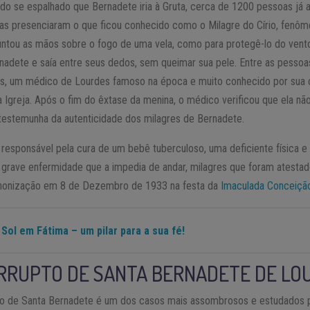
do se espalhado que Bernadete iria à Gruta, cerca de 1200 pessoas já
s presenciaram o que ficou conhecido como o Milagre do Círio, fenôm
untou as mãos sobre o fogo de uma vela, como para protegê-lo do vento
adete e saía entre seus dedos, sem queimar sua pele. Entre as pessoa
s, um médico de Lourdes famoso na época e muito conhecido por sua ci
 Igreja. Após o fim do êxtase da menina, o médico verificou que ela não
testemunha da autenticidade dos milagres de Bernadete.
 responsável pela cura de um bebê tuberculoso, uma deficiente física 
 grave enfermidade que a impedia de andar, milagres que foram atestad
nonização em 8 de Dezembro de 1933 na festa da
Imaculada Conceiçã
 Sol em Fátima – um pilar para a sua fé!
RRUPTO DE SANTA BERNADETE DE LO
rpo de Santa Bernadete é um dos casos mais assombrosos e estudados 