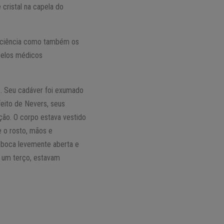
cristal na capela do
a ciência como também os
 pelos médicos
e. Seu cadáver foi exumado
feito de Nevers, seus
ção. O corpo estava vestido
 o rosto, mãos e
A boca levemente aberta e
o um terço, estavam