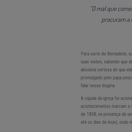
“O mal que comete
procuram a o
Para sorte de Bernadete, su
suas visões, sabendo que e
absoluta certeza de que el
promulgado pelo papa pouco
falar nesse dogma.
A cúpula da igreja foi acio
acontecimentos marcam o in
de 1858, na presença de um
até os dias de hoje), onde