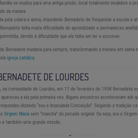
amília se mudou para uma antiga prisão, local totalmente insalubre e pr
de da menina.
ada pela cólera e asma, impedindo Bernadete de frequentar a escola e a
 Bernadete tinha muita dificuldade de aprendizado e permaneceu analfa
ermitida, devido à dificuldade que ela tinha em ler e escrever.
 de Bernadete mudaria para sempre, transformando a menina em santa m
pela
igreja católica
.
 BERNADETE DE LOURDES
, na comunidade de Lourdes, em 11 de fevereiro de 1958 Bernadete e
 apareceu a ela pela primeira vez. Alguns encontros aconteceram até 
 respondeu dizendo “sou a Imaculada Conceição”. Segundo a tradição cat
da
Virgem Maria
sem “mancha” do pecado original. Ou seja, era a Virgem
o e também uma grande missão.