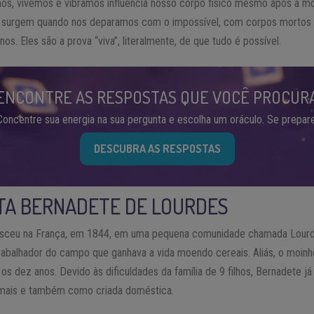
os, vivemos e vibramos influencia nosso corpo físico mesmo após a m
e surgem quando nos deparamos com o impossível, com corpos mortos
. Eles são a prova “viva”, literalmente, de que tudo é possível.
ENCONTRE AS RESPOSTAS QUE VOCÊ PROCUR
Concentre sua energia na sua pergunta e escolha um oráculo. Se prepare
DESCUBRA AS RESPOSTAS
TA BERNADETE DE LOURDES
asceu na França, em 1844, em uma pequena comunidade chamada Lourd
trabalhador do campo que ganhava a vida moendo cereais. Aliás, o moinh
os dez anos. Devido às dificuldades da família de 9 filhos, Bernadete j
nimais e também como criada doméstica.