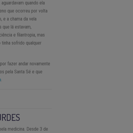
 a aguardavam quando ela
eno que ocorreu por volta
, e a chama da vela
s que lá estavam,
ência e filantropia, mas
 tinha sofrido qualquer
e por fazer andar novamente
os pela Santa Sé e que
o
.
URDES
pela medicina. Desde 3 de