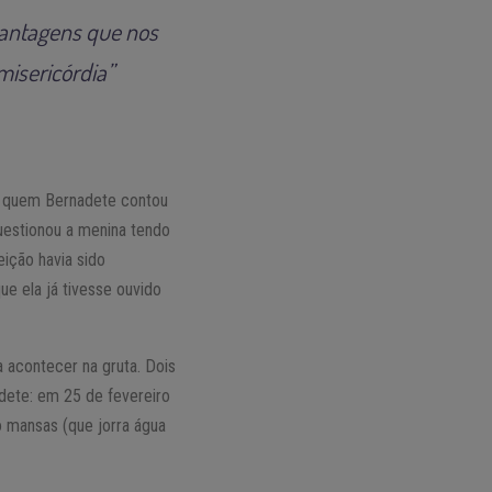
 vantagens que nos
misericórdia”
ra quem Bernadete contou
uestionou a menina tendo
ição havia sido
e ela já tivesse ouvido
 acontecer na gruta. Dois
dete: em 25 de fevereiro
 mansas (que jorra água