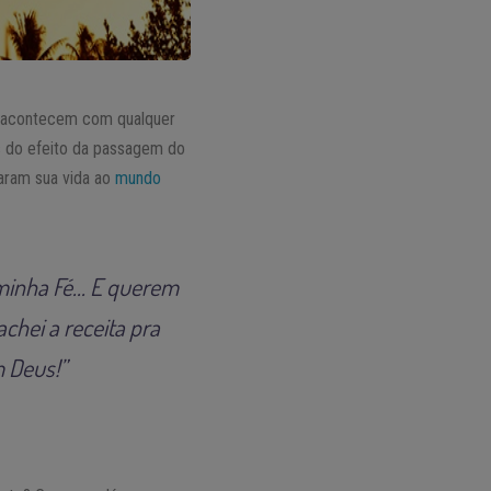
acontecem com qualquer
s do efeito da passagem do
aram sua vida ao
mundo
 minha Fé… E querem
chei a receita pra
m Deus!”