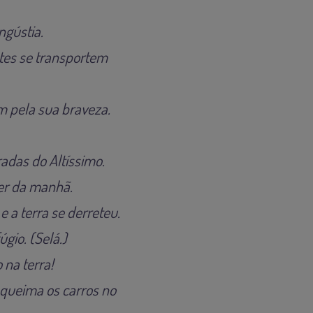
ngústia.
tes se transportem
m pela sua braveza.
adas do Altíssimo.
per da manhã.
 a terra se derreteu.
gio. (Selá.)
 na terra!
; queima os carros no