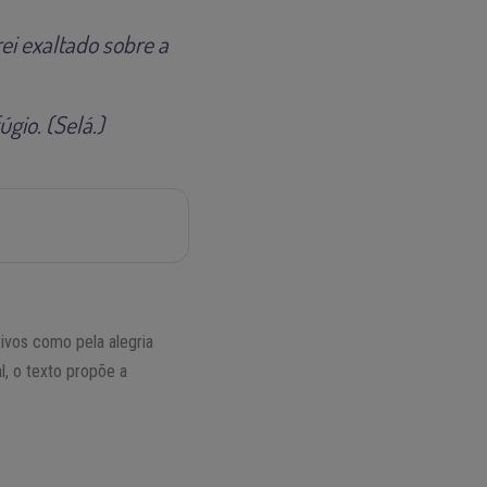
rei exaltado sobre a
gio. (Selá.)
vos como pela alegria
l, o texto propõe a