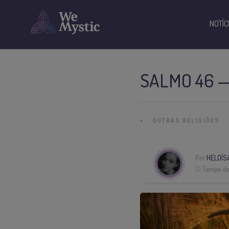
NOTÍC
SALMO 46 —
»
OUTRAS RELIGIÕES
Por
HELOÍS
Tempo de 