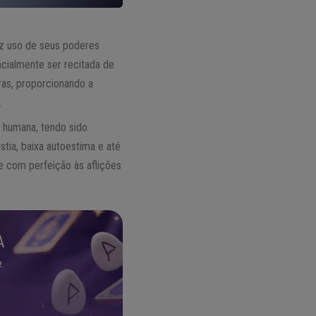
az uso de seus poderes
ialmente ser recitada de
ras, proporcionando a
.
a humana, tendo sido
tia, baixa autoestima e até
 com perfeição às aflições
A
.