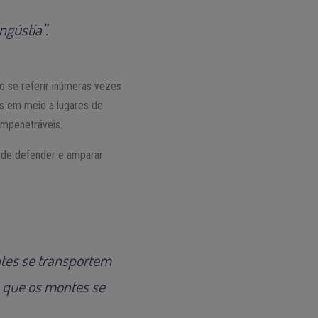
ngústia”.
 se referir inúmeras vezes
as em meio a lugares de
impenetráveis.
 de defender e amparar
ntes se transportem
a que os montes se