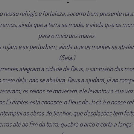
o nosso refúgio e fortaleza, socorro bem presente na a
remos, ainda que a terra se mude, e ainda que os mon
para o meio dos mares.
 rujam e se perturbem, ainda que os montes se abale
(Selá.)
orrentes alegram a cidade de Deus, o santuário das mor
 meio dela; não se abalará. Deus a ajudará, já ao rom
eceram; os reinos se moveram; ele levantou a sua voz e
s Exércitos está conosco; o Deus de Jacó é o nosso refú
ntemplai as obras do Senhor; que desolações tem feito
erras até ao fim da terra; quebra o arco e corta a lança