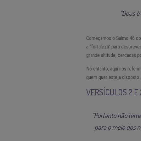
“Deus é 
Começamos o Salmo 46 com u
a “fortaleza” para descrev
grande altitude, cercadas p
No entanto, aqui nos refer
quem quer esteja disposto a
VERSÍCULOS 2 E 
“Portanto não teme
para o meio dos 