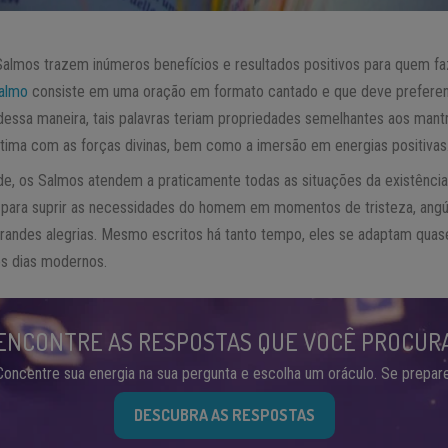
almos trazem inúmeros benefícios e resultados positivos para quem f
almo
consiste em uma oração em formato cantado e que deve preferenc
 dessa maneira, tais palavras teriam propriedades semelhantes aos mant
ntima com as forças divinas, bem como a imersão em energias positivas
ade, os Salmos atendem a praticamente todas as situações da existênci
ia para suprir as necessidades do homem em momentos de tristeza, angús
des alegrias. Mesmo escritos há tanto tempo, eles se adaptam quase
os dias modernos.
ENCONTRE AS RESPOSTAS QUE VOCÊ PROCUR
Concentre sua energia na sua pergunta e escolha um oráculo. Se prepare
DESCUBRA AS RESPOSTAS