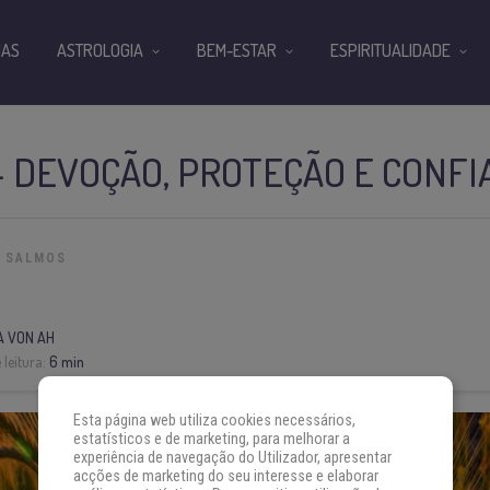
IAS
ASTROLOGIA
BEM-ESTAR
ESPIRITUALIDADE
 DEVOÇÃO, PROTEÇÃO E CONF
SALMOS
A VON AH
leitura:
6 min
Esta página web utiliza cookies necessários,
estatísticos e de marketing, para melhorar a
experiência de navegação do Utilizador, apresentar
acções de marketing do seu interesse e elaborar