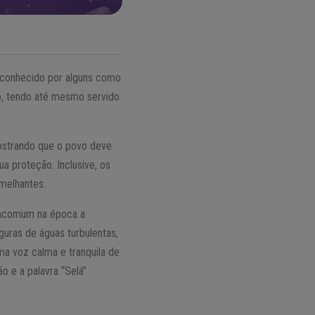
 conhecido por alguns como
o, tendo até mesmo servido
ostrando que o povo deve
a proteção. Inclusive, os
melhantes.
 incomum na época a
guras de águas turbulentas,
ma voz calma e tranquila de
o e a palavra “Selá”