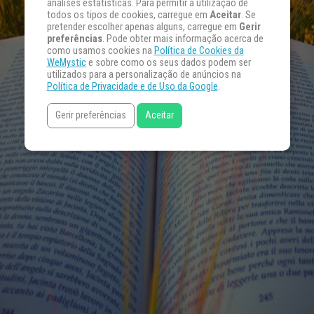
análises estatísticas. Para permitir a utilização de
todos os tipos de cookies, carregue em
Aceitar
. Se
pretender escolher apenas alguns, carregue em
Gerir
preferências
. Pode obter mais informação acerca de
como usamos cookies na
Política de Cookies da
WeMystic
e sobre como os seus dados podem ser
utilizados para a personalização de anúncios na
Política de Privacidade e de Uso da Google
.
Gerir preferências
Aceitar