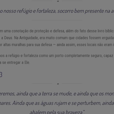
o nosso refúgio e fortaleza, socorro bem presente na a
ma conotação de proteção e defesa, além do fato desse livro bíblico
er a Deus. Na Antiguidade, era muito comum que cidades fossem erguid
or altas muralhas para sua defesa — ainda assim, esses locais não eram 
imos a refúgio e fortaleza como um porto completamente seguro, capaz
 se entregar a Ele.
3
remos, ainda que a terra se mude, e ainda que os mo
mares.
Ainda que as águas rujam e se perturbem, aind
abalem pela sua braveza”.