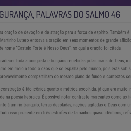
GURANÇA, PALAVRAS DO SALMO 46
a oração de devoção e de atração para a força de espírito. Também é
e Martinho Lutero entoava a oração em seus momentos de grande afliçã
de nome “Castelo Forte é Nosso Deus”, no qual a oração foi citada.
gradecer toda a conquista e bênçãos recebidas pelas mãos de Deus, m
mo em meio a todo o caos que se espalha pelo mundo, pois está sob su
provavelmente compartilham do mesmo plano de fundo e contextos se
 construção é tão icônica quanto a métrica escolhida, já que era muito
ade na poesia hebraica. É possível notar contraste marcantes como as fi
nto à um rio tranquilo, terras desoladas, nações agitadas e Deus com u
udo isso presente em três estrofes de tamanhos quase idênticos, refrã