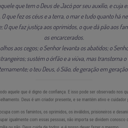
uele que tem o Deus de Jacó por seu auxílio, e cuja e
O que fez os céus e a terra, o mar e tudo quanto há ne
 O que faz justiça aos oprimidos, o que dá pão aos fam
os encarcerados.
olhos aos cegos; o Senhor levanta os abatidos; o Senho
trangeiros; sustém o órfão e a viúva, mas transtorna o
ternamente; o teu Deus, ó Sião, de geração em geração.
do aquele que é digno de confiança. E isso pode ser observado nos qu
elhamento. Deus é um criador presente, e se mantém ativo e cuidador p
cupa com os famintos, os oprimidos, os inválidos, prisioneiros e desan
upar igualmente com essas pessoas, não importa se dividem conosco 
mília ou não. Deus cuida de todos, e é nosso dever fazer o mesmo.