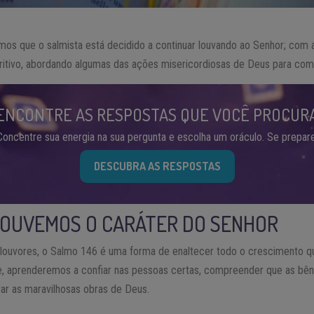
emos que o salmista está decidido a continuar louvando ao Senhor; com a
itivo, abordando algumas das ações misericordiosas de Deus para com
ENCONTRE AS RESPOSTAS QUE VOCÊ PROCUR
Concentre sua energia na sua pergunta e escolha um oráculo. Se prepare
DESCUBRA AS RESPOSTAS
LOUVEMOS O CARÁTER DO SENHOR
 louvores, o Salmo 146 é uma forma de enaltecer todo o crescimento 
e, aprenderemos a confiar nas pessoas certas, compreender que as b
brar as maravilhosas obras de Deus.