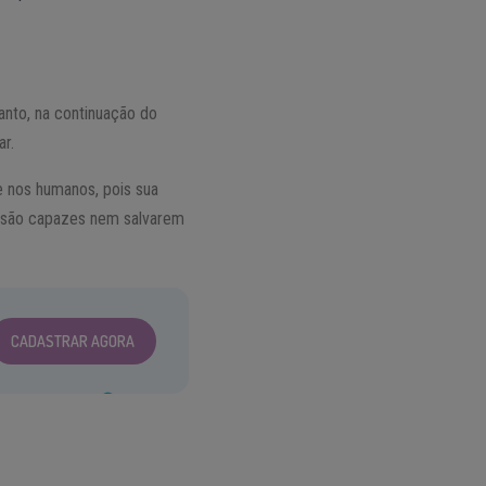
anto, na continuação do
ar.
e nos humanos, pois sua
ão são capazes nem salvarem
CADASTRAR AGORA