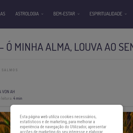
IAS
ASTROLOGIA
BEM-ESTAR
ESPIRITUALIDADE
— Ó MINHA ALMA, LOUVA AO S
SALMOS
A VON AH
leitura:
4 min
Esta página web utiliza cookies necessários,
estatísticos e de marketing, para melhorar a
experiência de navegação do Utilizador, apresentar
acções de marketing do seu interesse e elaborar