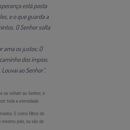
sperança está posta
les, e o que guarda a
intos. O Senhor solta
r ama os justos; O
 caminho dos ímpios.
 Louvai ao Senhor”.
e se voltam ao Senhor, e
or toda a eternidade.
imados. E como filhos do
o mesmo país, ou são de