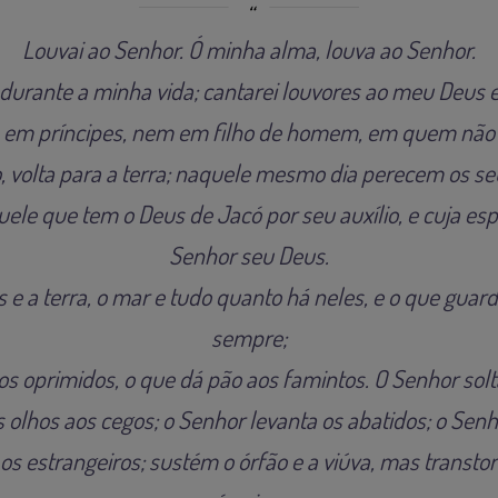
Louvai ao Senhor. Ó minha alma, louva ao Senhor.
durante a minha vida; cantarei louvores ao meu Deus e
s em príncipes, nem em filho de homem, em quem não 
to, volta para a terra; naquele mesmo dia perecem os 
le que tem o Deus de Jacó por seu auxílio, e cuja esp
Senhor seu Deus.
s e a terra, o mar e tudo quanto há neles, e o que guar
sempre;
aos oprimidos, o que dá pão aos famintos. O Senhor sol
 olhos aos cegos; o Senhor levanta os abatidos; o Senh
os estrangeiros; sustém o órfão e a viúva, mas transto