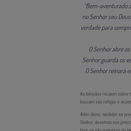
“Bem-aventurado aq
no Senhor seu Deus. 
verdade para sempre;
O Senhor abre os 
Senhor guarda os es
O Senhor reinará e
As bênçãos recaem sobre to
buscam seu refúgio e acons
Além disso, também se preo
Senhor, devemos nos preoc
fora; se são membros da fa