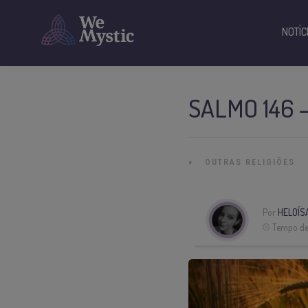
NOTÍC
SALMO 146 
»
OUTRAS RELIGIÕES
Por
HELOÍS
Tempo de 