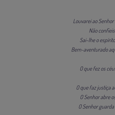
Louvarei ao Senhor 
Não confiei
Sai-lhe o espíri
Bem-aventurado aque
O que fez os céu
O que faz justiça 
O Senhor abre os
O Senhor guarda 