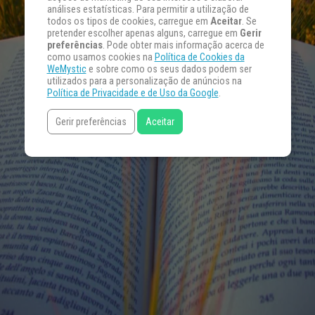
análises estatísticas. Para permitir a utilização de
todos os tipos de cookies, carregue em
Aceitar
. Se
pretender escolher apenas alguns, carregue em
Gerir
preferências
. Pode obter mais informação acerca de
como usamos cookies na
Política de Cookies da
WeMystic
e sobre como os seus dados podem ser
utilizados para a personalização de anúncios na
Política de Privacidade e de Uso da Google
.
Gerir preferências
Aceitar