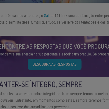
s três salmos anteriores, o
Salmo
141 traz uma combinação entre ped
Aqui, o salmista deseja, mais que tudo, se ver livre das tentações e das
ENCONTRE AS RESPOSTAS QUE VOCÊ PROCUR
Concentre sua energia na sua pergunta e escolha um oráculo. Se prepare
DESCUBRA AS RESPOSTAS
MANTER-SE ÍNTEGRO, SEMPRE
ipal nos leva a aprender sobre integridade. Nem sempre temos as melhor
louváveis. Entretanto, em momentos como estes, sempre teremos forma
nho, e nos livre das armadilhas dos perversos.