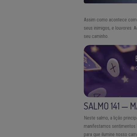
Assim como acontece com o
seus inimigos, e louvores. 
seu caminho.
SALMO 141 — 
Neste salmo, a lição princ
manifestamos sentimentos 
para que ilumine nosso cami