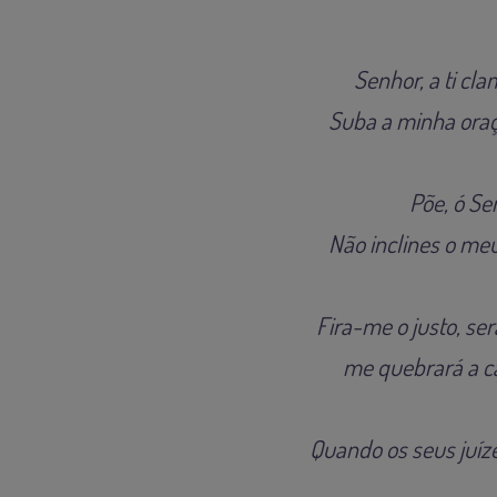
Senhor, a ti cl
Suba a minha oraç
Põe, ó Se
Não inclines o meu
Fira-me o justo, se
me quebrará a c
Quando os seus juíze