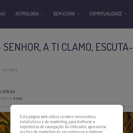
IAS
ASTROLOGIA
BEM-ESTAR
ESPIRITUALIDADE
— SENHOR, A TI CLAMO, ESCUTA
SALMOS
A VON AH
leitura:
4 min
Esta página web utiliza cookies necessários,
estatísticos e de marketing, para melhorar a
experiência de navegação do Utilizador, apresentar
acções de marketing do seu interesse e elaborar