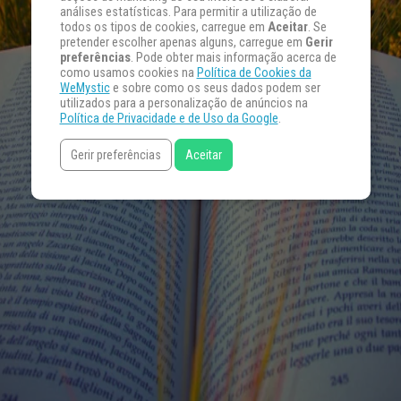
análises estatísticas. Para permitir a utilização de
todos os tipos de cookies, carregue em
Aceitar
. Se
pretender escolher apenas alguns, carregue em
Gerir
preferências
. Pode obter mais informação acerca de
como usamos cookies na
Política de Cookies da
WeMystic
e sobre como os seus dados podem ser
utilizados para a personalização de anúncios na
Política de Privacidade e de Uso da Google
.
Gerir preferências
Aceitar