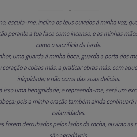
amo, escuta-me; inclina os teus ouvidos à minha voz, qua
ão perante a tua face como incenso, e as minhas mão
como o sacrifício da tarde.
nhor, uma guarda à minha boca; guarda a porta dos me
 coração a coisas más, a praticar obras más, com aqu
iniquidade; e não coma das suas delícias.
rá isso uma benignidade; e repreenda-me, será um exc
abeça; pois a minha oração também ainda continuará n
calamidades.
s forem derrubados pelos lados da rocha, ouvirão as 
são agradáveis.