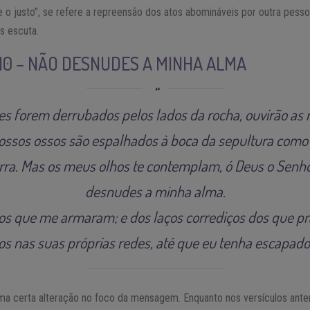
e o justo”, se refere a repreensão dos atos abomináveis por outra pesso
s escuta.
 10 – NÃO DESNUDES A MINHA ALMA
es forem derrubados pelos lados da rocha, ouvirão as 
nossos ossos são espalhados à boca da sepultura como
erra. Mas os meus olhos te contemplam, ó Deus o Senhor
desnudes a minha alma.
s que me armaram; e dos laços corrediços dos que pra
s nas suas próprias redes, até que eu tenha escapado
ma certa alteração no foco da mensagem. Enquanto nos versículos anter