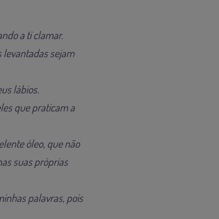
ndo a ti clamar.
s levantadas sejam
us lábios.
eles que praticam a
elente óleo, que não
as suas próprias
minhas palavras, pois