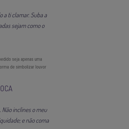
o a ti clamar. Suba a
tadas sejam como o
 pedido seja apenas uma
orma de simbolizar louvor
BOCA
. Não inclines o meu
niquidade; e não coma