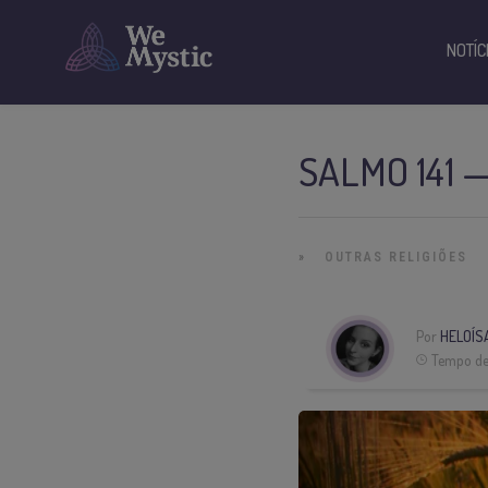
NOTÍC
SALMO 141 
»
OUTRAS RELIGIÕES
Por
HELOÍS
Tempo de 