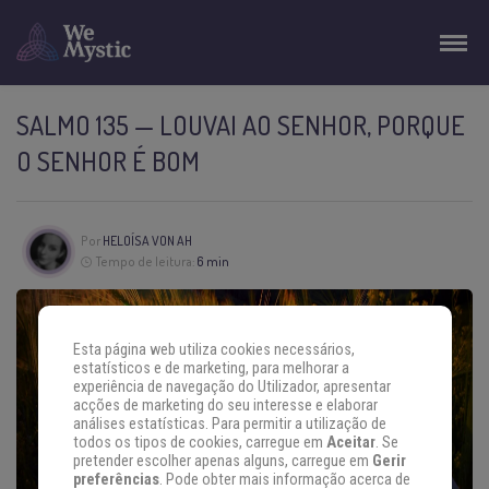
SALMO 135 — LOUVAI AO SENHOR, PORQUE
O SENHOR É BOM
Por
HELOÍSA VON AH
Tempo de leitura:
6 min
Esta página web utiliza cookies necessários,
estatísticos e de marketing, para melhorar a
experiência de navegação do Utilizador, apresentar
acções de marketing do seu interesse e elaborar
análises estatísticas. Para permitir a utilização de
todos os tipos de cookies, carregue em
Aceitar
. Se
pretender escolher apenas alguns, carregue em
Gerir
preferências
. Pode obter mais informação acerca de