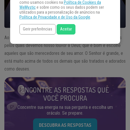
como usamos cookies na
Política de Cookies da
WeMystic
e sobre como os seus dados podem ser
utilizados para a personalização de anúncios na
Política de Privacidade e de Uso da Google
.
Gerir preferências
Aceitar
Ao longo do
Salmo
135, veremos que existem inúmeros motivos
pelos quais devemos nosso louvor à Deus; que é bom e escolhe
aqueles que são merecedores de seu amor. O Senhor é grande, e
está muito acima de todos os demais que são tratados e adorados
como deuses.
ENCONTRE AS RESPOSTAS QUE
VOCÊ PROCURA
Concentre sua energia na sua pergunta e escolha um
oráculo. Se prepare.
DESCUBRA AS RESPOSTAS