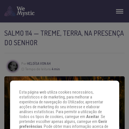
SALMO 114 — TREME, TERRA, NA PRESENÇA
DO SENHOR
Por
HELOÍSA VON AH
Tempo de leitura:
4 min
Esta página web utiliza cookies necessários,
estatísticos e de marketing, para melhorar a
experiência de navegação do Utilizador, apresentar
acções de marketing do seu interesse e elaborar
análises estatísticas. Para permitir a utilização de
todos os tipos de cookies, carregue em
Aceitar
. Se
pretender escolher apenas alguns, carregue em
Gerir
preferências
. Pode obter mais informação acerca de