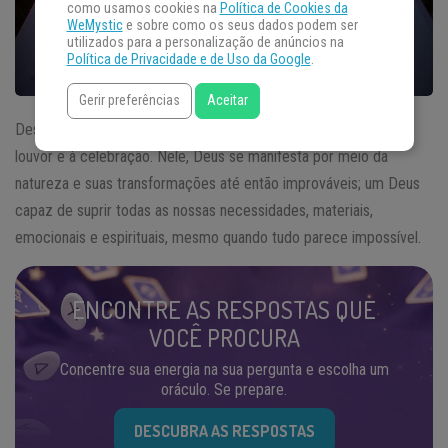
como usamos cookies na
Política de Cookies da
WeMystic
e sobre como os seus dados podem ser
utilizados para a personalização de anúncios na
Política de Privacidade e de Uso da Google
.
Gerir preferências
Aceitar
Descrito em apenas 8 versículos, o
Salmo
114 é um convite ao
louvor e à celebração. Nele, Deus se manifesta por meio da
natureza e suas transformações até então improváveis; um Deus
capaz de suprir todas as nossas necessidades, materiais,
emocionais e espirituais, mesmo quando tudo parece impossível.
ENCONTRE AS RESPOSTAS QUE
VOCÊ PROCURA
Concentre sua energia na sua pergunta e escolha um
oráculo. Se prepare.
DESCUBRA AS RESPOSTAS