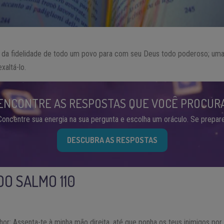
o da fidelidade de todo um povo para com seu Deus todo poderoso; um
xaltá-lo.
ENCONTRE AS RESPOSTAS QUE VOCÊ PROCUR
Concentre sua energia na sua pergunta e escolha um oráculo. Se prepare
DESCUBRA AS RESPOSTAS
DO SALMO 110
or: Assenta-te à minha mão direita, até que ponha os teus inimigos por