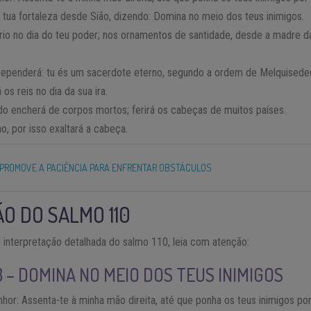
 tua fortaleza desde Sião, dizendo: Domina no meio dos teus inimigos.
rio no dia do teu poder; nos ornamentos de santidade, desde a madre da 
rrependerá: tu és um sacerdote eterno, segundo a ordem de Melquisede
á os reis no dia da sua ira.
udo encherá de corpos mortos; ferirá os cabeças de muitos países.
o, por isso exaltará a cabeça.
 PROMOVE A PACIÊNCIA PARA ENFRENTAR OBSTÁCULOS
O DO SALMO 110
interpretação detalhada do salmo 110, leia com atenção:
3 – DOMINA NO MEIO DOS TEUS INIMIGOS
or: Assenta-te à minha mão direita, até que ponha os teus inimigos po