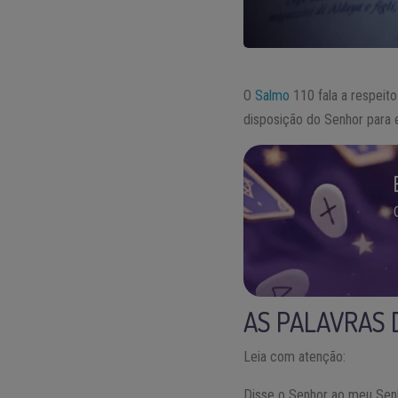
O
Salmo
110 fala a respeit
disposição do Senhor para e
AS PALAVRAS 
Leia com atenção:
Disse o Senhor ao meu Senh