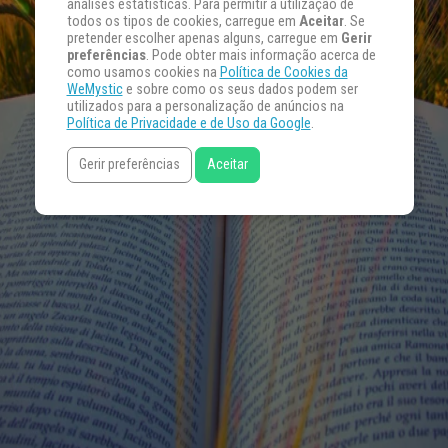
análises estatísticas. Para permitir a utilização de
todos os tipos de cookies, carregue em
Aceitar
. Se
pretender escolher apenas alguns, carregue em
Gerir
preferências
. Pode obter mais informação acerca de
como usamos cookies na
Política de Cookies da
WeMystic
e sobre como os seus dados podem ser
utilizados para a personalização de anúncios na
Política de Privacidade e de Uso da Google
.
Gerir preferências
Aceitar