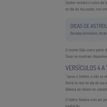
Senhor enviará o cetro da t
no dia do teu poder; nos or
DICAS DE ASTROL
Receba previsões, dicas
O monte Sião como parte das
Deus se mostram disponívei
VERSÍCULOS 4 A
“Jurou o Senhor, e não se a
ferirá os reis no dia da sua
Beberá do ribeiro no caminh
O Salmo finaliza com um ju
exaltação.