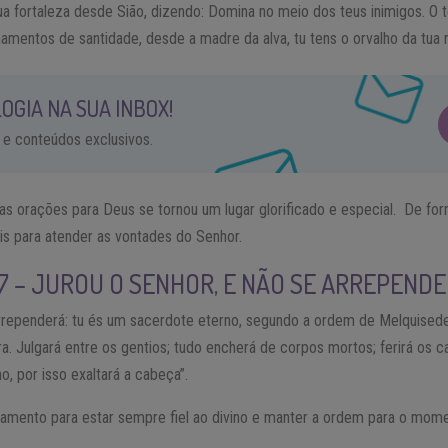
ua fortaleza desde Sião, dizendo: Domina no meio dos teus inimigos. O t
namentos de santidade, desde a madre da alva, tu tens o orvalho da tua
OGIA NA SUA INBOX!
 e conteúdos exclusivos.
 orações para Deus se tornou um lugar glorificado e especial. De forma
s para atender as vontades do Senhor.
 7 – JUROU O SENHOR, E NÃO SE ARREPEND
rrependerá: tu és um sacerdote eterno, segundo a ordem de Melquisedequ
 ira. Julgará entre os gentios; tudo encherá de corpos mortos; ferirá os
o, por isso exaltará a cabeça”.
ramento para estar sempre fiel ao divino e manter a ordem para o mom