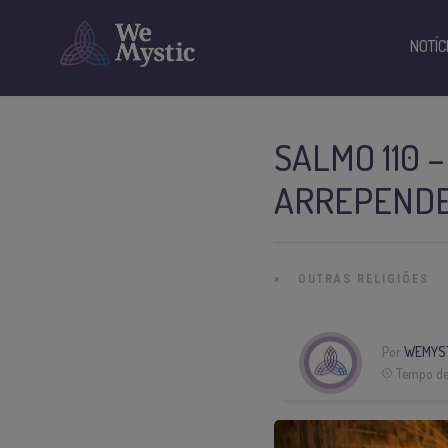
NOTÍC
SALMO 110 
ARREPEND
»
OUTRAS RELIGIÕES
Por
WEMYS
Tempo de 