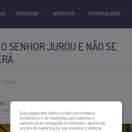
IAS
ASTROLOGIA
BEM-ESTAR
ESPIRITUALIDADE
– O SENHOR JUROU E NÃO SE
ERÁ
SALMOS
TIC
leitura:
3 min
Esta página web utiliza cookies necessários,
estatísticos e de marketing, para melhorar a
experiência de navegação do Utilizador, apresentar
acções de marketing do seu interesse e elaborar