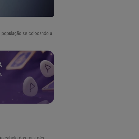
a população se colocando a
A
.
 escabelo dos teus pés.