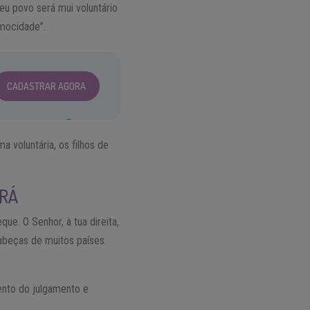
eu povo será mui voluntário
 mocidade”.
CADASTRAR AGORA
 voluntária, os filhos de
ERÁ
e. O Senhor, à tua direita,
 cabeças de muitos países.
ento do julgamento e