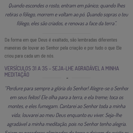
Quando escondes o rosto, entram em pânico; quando lhes
retiras o fôlego, morrem e voltam ao pó. Quando sopras o teu
fôlego, eles são criados, e renovas a face da terra”.
Da forma em que Deus é exaltado, são lembradas diferentes
maneiras de louvar ao Senhor pela criação e por tudo o que Ele
criou para cada um de nós.
VERSÍCULOS 31 A 35 – SEJA-LHE AGRADÁVEL A MINHA
MEDITAÇÃO
“Perdure para sempre a glória do Senhor! Alegre-se o Senhor
em seus feitos! Ele olha para a terra, e ela treme; toca os
montes, e eles fumegam. Cantarei ao Senhor toda a minha
vida; louvarei ao meu Deus enquanto eu viver. Seja-lhe
agradável a minha meditação, pois no Senhor tenho alegria.
Sejam os pecadores eliminados da terra e deixem de existir os