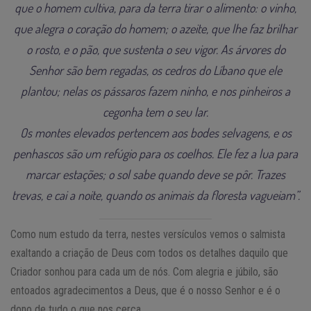
que o homem cultiva, para da terra tirar o alimento: o vinho,
que alegra o coração do homem; o azeite, que lhe faz brilhar
o rosto, e o pão, que sustenta o seu vigor. As árvores do
Senhor são bem regadas, os cedros do Líbano que ele
plantou; nelas os pássaros fazem ninho, e nos pinheiros a
cegonha tem o seu lar.
Os montes elevados pertencem aos bodes selvagens, e os
penhascos são um refúgio para os coelhos. Ele fez a lua para
marcar estações; o sol sabe quando deve se pôr. Trazes
trevas, e cai a noite, quando os animais da floresta vagueiam”.
Como num estudo da terra, nestes versículos vemos o salmista
exaltando a criação de Deus com todos os detalhes daquilo que
Criador sonhou para cada um de nós. Com alegria e júbilo, são
entoados agradecimentos a Deus, que é o nosso Senhor e é o
dono de tudo o que nos cerca.