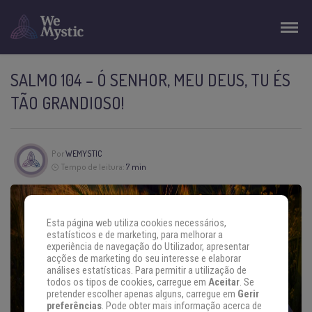
SALMO 104 – Ó SENHOR, MEU DEUS, TU ÉS
TÃO GRANDIOSO!
Por
WEMYSTIC
Tempo de leitura:
7 min
Esta página web utiliza cookies necessários,
estatísticos e de marketing, para melhorar a
experiência de navegação do Utilizador, apresentar
acções de marketing do seu interesse e elaborar
análises estatísticas. Para permitir a utilização de
todos os tipos de cookies, carregue em
Aceitar
. Se
pretender escolher apenas alguns, carregue em
Gerir
preferências
. Pode obter mais informação acerca de