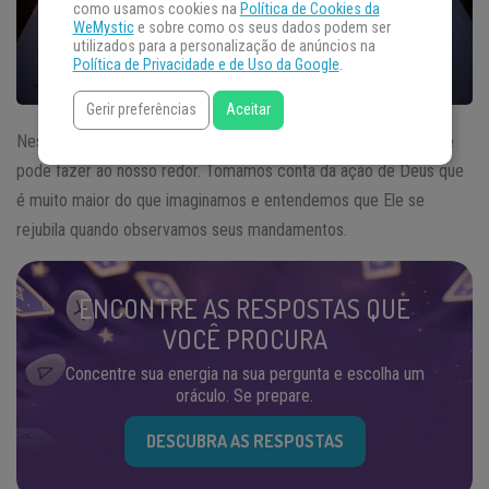
como usamos cookies na
Política de Cookies da
WeMystic
e sobre como os seus dados podem ser
utilizados para a personalização de anúncios na
Política de Privacidade e de Uso da Google
.
Gerir preferências
Aceitar
Neste
Salmo
104, é destacado a ação de Deus e tudo o que Ele
pode fazer ao nosso redor. Tomamos conta da ação de Deus que
é muito maior do que imaginamos e entendemos que Ele se
rejubila quando observamos seus mandamentos.
ENCONTRE AS RESPOSTAS QUE
VOCÊ PROCURA
Concentre sua energia na sua pergunta e escolha um
oráculo. Se prepare.
DESCUBRA AS RESPOSTAS