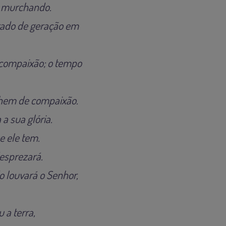
i murchando.
brado de geração em
s compaixão; o tempo
chem de compaixão.
a sua glória.
e ele tem.
esprezará.
o louvará o Senhor,
 a terra,