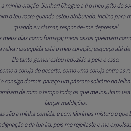
a minha oração, Senhor! Chegue a ti o meu grito de so
m o teu rosto quando estou atribulado. Inclina para m
quando eu clamar, responde-me depressa!
 meus dias como fumaça; meus ossos queimam como 
 relva ressequida está o meu coração; esqueço até de
De tanto gemer estou reduzido a pele e osso.
como a coruja do deserto, como uma coruja entre as ru
o consigo dormir; pareço um pássaro solitário no telha
zombam de mim o tempo todo; os que me insultam us
lançar maldições.
as são a minha comida, e com lágrimas misturo o que 
dignação e da tua ira, pois me rejeitaste e me expulsas