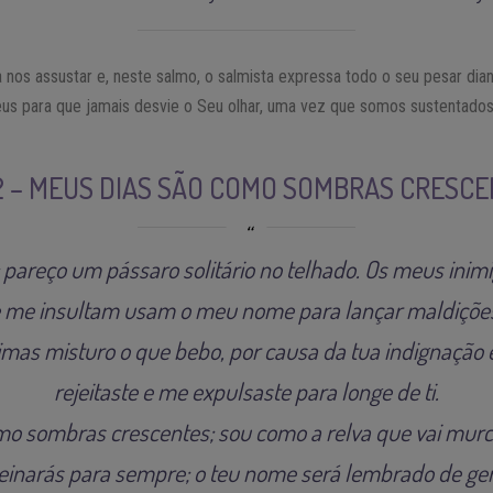
a nos assustar e, neste salmo, o salmista expressa todo o seu pesar d
Deus para que jamais desvie o Seu olhar, uma vez que somos sustentados
12 – MEUS DIAS SÃO COMO SOMBRAS CRESC
; pareço um pássaro solitário no telhado. Os meus in
e me insultam usam o meu nome para lançar maldições
mas misturo o que bebo, por causa da tua indignação e
rejeitaste e me expulsaste para longe de ti.
mo sombras crescentes; sou como a relva que vai murc
reinarás para sempre; o teu nome será lembrado de ge