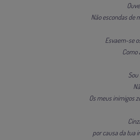
Ouve 
Não escondas de mi
Esvaem-se os
Como a
Sou 
Nã
Os meus inimigos 
Cinz
por causa da tua in