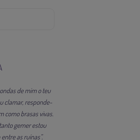
A
scondas de mim o teu
eu clamar, responde-
 como brasas vivas.
 tanto gemer estou
entre as ruínas”.