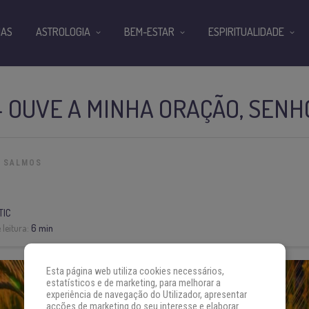
IAS
ASTROLOGIA
BEM-ESTAR
ESPIRITUALIDADE
– OUVE A MINHA ORAÇÃO, SENH
SALMOS
TIC
leitura:
6 min
Esta página web utiliza cookies necessários,
estatísticos e de marketing, para melhorar a
experiência de navegação do Utilizador, apresentar
acções de marketing do seu interesse e elaborar