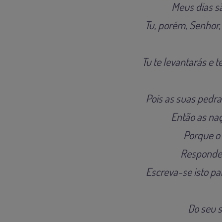
Meus dias s
Tu, porém, Senhor,
Tu te levantarás e 
Pois as suas pedr
Então as naç
Porque o 
Responder
Escreva-se isto pa
Do seu s