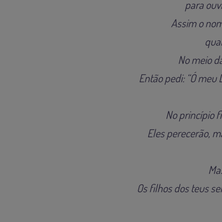
para ouvi
Assim o nom
quan
No meio da
Então pedi: “Ó meu 
No princípio 
Eles perecerão, m
Mas
Os filhos dos teus s