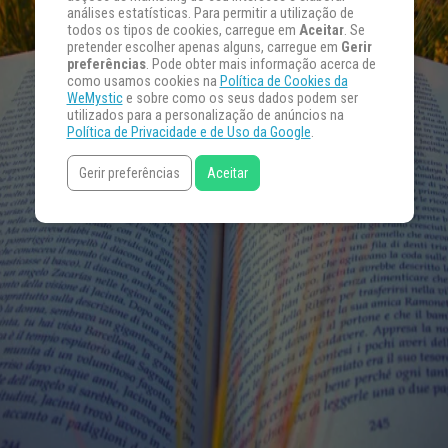
análises estatísticas. Para permitir a utilização de
todos os tipos de cookies, carregue em
Aceitar
. Se
pretender escolher apenas alguns, carregue em
Gerir
preferências
. Pode obter mais informação acerca de
como usamos cookies na
Política de Cookies da
WeMystic
e sobre como os seus dados podem ser
utilizados para a personalização de anúncios na
Política de Privacidade e de Uso da Google
.
Gerir preferências
Aceitar