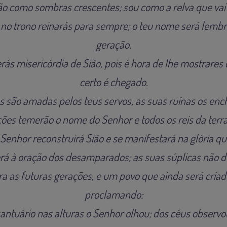
ão como sombras crescentes; sou como a relva que va
 no trono reinarás para sempre; o teu nome será lem
geração.
terás misericórdia de Sião, pois é hora de lhe mostrare
certo é chegado.
as são amadas pelos teus servos, as suas ruínas os en
ões temerão o nome do Senhor e todos os reis da terra 
Senhor reconstruirá Sião e se manifestará na glória qu
á à oração dos desamparados; as suas súplicas não d
ra as futuras gerações, e um povo que ainda será criad
proclamando:
antuário nas alturas o Senhor olhou; dos céus observou