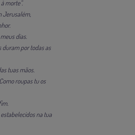
 à morte”.
m Jerusalém,
nhor.
 meus dias.
s duram por todas as
das tuas mãos.
 Como roupas tu os
fim.
 estabelecidos na tua