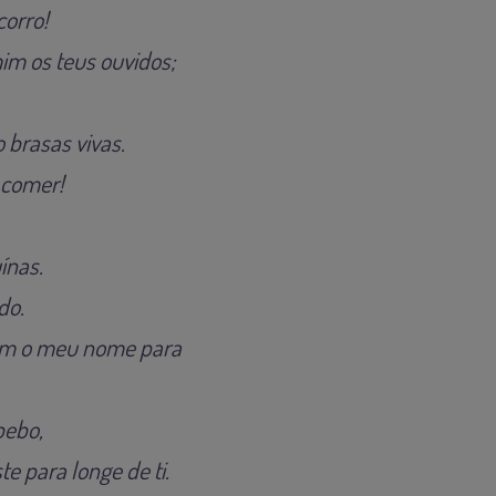
corro!
im os teus ouvidos;
brasas vivas.
 comer!
ínas.
do.
am o meu nome para
bebo,
te para longe de ti.