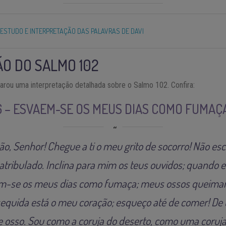
– ESTUDO E INTERPRETAÇÃO DAS PALAVRAS DE DAVI
O DO SALMO 102
rou uma interpretação detalhada sobre o Salmo 102. Confira:
 6 – ESVAEM-SE OS MEUS DIAS COMO FUMAÇ
o, Senhor! Chegue a ti o meu grito de socorro! Não e
atribulado. Inclina para mim os teus ouvidos; quando 
m-se os meus dias como fumaça; meus ossos queimam
equida está o meu coração; esqueço até de comer! De
e osso. Sou como a coruja do deserto, como uma coruja 