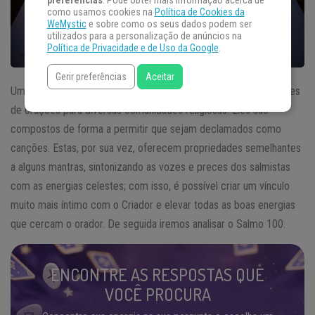
preferências
. Pode obter mais informação acerca de
como usamos cookies na
Política de Cookies da
WeMystic
e sobre como os seus dados podem ser
utilizados para a personalização de anúncios na
Política de Privacidade e de Uso da Google
.
Gerir preferências
Aceitar
Um
Salmo
é uma das formas mais populares e também eficientes
de orações para diversas comunidades religiosas. Eles são
compostos de forma a permitir que sejam declamados como
canções. Estas, por sua vez, oferecem propriedades semelhantes
a alguns mantras, sintonizando as vozes e preces dos salmistas
com as energias celestes; com isso, é possível criar um vínculo
muito mais íntimo com o Criador e elevar todas as boas energias
que cercam o orador. De seguida iremos analisar o Salmo 100.
ENCONTRE AS RESPOSTAS QUE
VOCÊ PROCURA