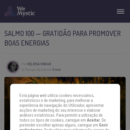
SALMO 100 — GRATIDÃO PARA PROMOVER
BOAS ENERGIAS
Por
HELOÍSA VON AH
Tempo de leitura:
5 min
Esta página web utiliza cookies necessários,
estatísticos e de marketing, para melhorar a
experiência de navegação do Utilizador, apresentar
acções de marketing do seu interesse e elaborar
análises estatísticas. Para permitir a utilização de
todos os tipos de cookies, carregue em
Aceitar
. Se
pretender escolher apenas alguns, carregue em
Gerir