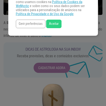
como usamos cookies na
Política de Cookies da
WeMystic
e sobre como os seus dados podem ser
utilizados para a personalização de anúncios na
Política de Privacidade e de Uso da Google
.
A
Runa Naudhiz
, Nied, Nauthiz ou Nyd é aquela que está ligada à
Gerir preferências
Aceitar
necessidade, ao desemparo, mas também à vivacidade e ao modo
intenso de viver e senti o
mundo
.
DICAS DE ASTROLOGIA NA SUA INBOX!
Receba previsões, dicas e conteúdos exclusivos.
CADASTRAR AGORA