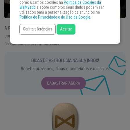
como usamos cookies na
Política de Cookies da
WeMystic
e sobre como os seus dados podem ser
utilizados para a personalização de anúncios na
Política de Privacidade e de Uso da Google
.
A
Runa Daeg
ou Dagaz está ligada ao ato de mudar
Gerir preferências
Aceitar
completamente o status quo da vida e radicalizar em cada uma
das atitudes a serem tomadas.
DICAS DE ASTROLOGIA NA SUA INBOX!
Receba previsões, dicas e conteúdos exclusivos.
CADASTRAR AGORA