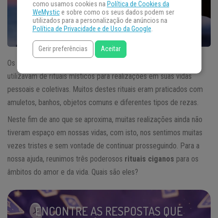
como usamos cookies na
Política de Cookies da
WeMystic
e sobre como os seus dados podem ser
utilizados para a personalização de anúncios na
Política de Privacidade e de Uso da Google
.
Gerir preferências
Aceitar
Os
ciganos
, existentes há centenas de anos, são povos que se
utilizavam de rituais místicos para realizações em suas vidas
pessoais e coletivas. Muitos destes rituais eram praticados com
amuletos, banhos, objetos comuns e diferentes tipos de rezas.
Neste fim de ano que se aproxima, muitas realizações ainda não
tiveram espaço em nossas vidas, com isto, nos sentimos muitas
vezes tristes e sem vontade de continuar prosseguindo. Para a
nossa ajuda, reunimos três poderosos
rituais ciganos
para os
âmbitos do amor e da vida. Quais são eles?
ENCONTRE AS RESPOSTAS QUE