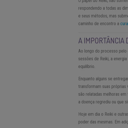
O papel do Reiki, não somen
respondendo a todas as dime
e seus métodos, mas submet
caminho de encontro a
cur
A IMPORTÂNCIA 
Ao longo do processo pelo q
sessões de Reiki, a energia
equilíbrio.
Enquanto alguns se entrega
transformam suas próprias 
são relatadas melhoras em
a doença regrediu ou que 
Hoje em dia o Reiki e outra
poder das mesmas. Em adiç