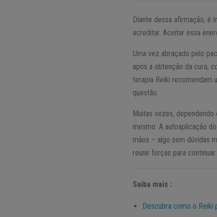
Diante dessa afirmação, é im
acreditar. Aceitar essa ene
Uma vez abraçado pelo paci
após a obtenção da cura, c
terapia Reiki recomendam 
questão.
Muitas vezes, dependendo es
mesmo. A autoaplicação do R
mãos – algo sem dúvidas mu
reunir forças para continuar
Saiba mais :
Descubra como o Reiki p