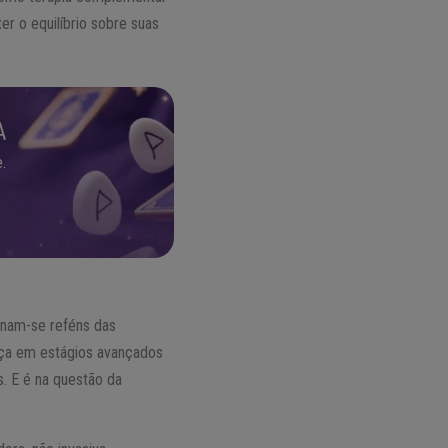
r o equilíbrio sobre suas
A
.
ornam-se reféns das
nça em estágios avançados
. E é na questão da