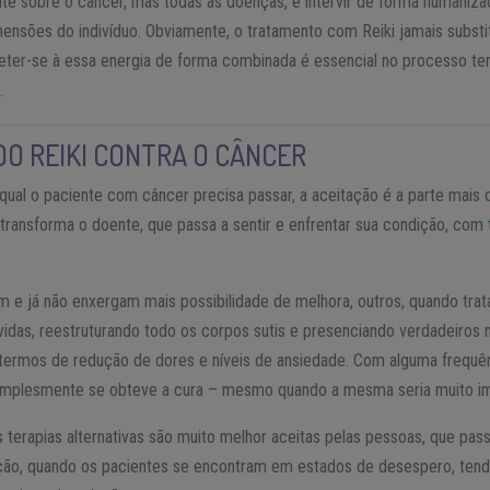
te sobre o câncer, mas todas as doenças, é intervir de forma humanizad
nsões do indivíduo. Obviamente, o tratamento com Reiki jamais substitu
er-se à essa energia de forma combinada é essencial no processo tera
a
.
DO REIKI CONTRA O CÂNCER
ual o paciente com câncer precisa passar, a aceitação é a parte mais d
 transforma o doente, que passa a sentir e enfrentar sua condição, com
m e já não enxergam mais possibilidade de melhora, outros, quando trat
vidas, reestruturando todo os corpos sutis e presenciando verdadeiros 
 termos de redução de dores e níveis de ansiedade. Com alguma frequ
simplesmente se obteve a cura – mesmo quando a mesma seria muito im
s terapias alternativas são muito melhor aceitas pelas pessoas, que pas
ão, quando os pacientes se encontram em estados de desespero, tend