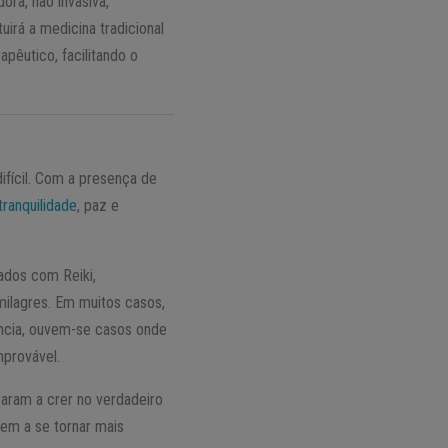
ora, não invasiva,
irá a medicina tradicional
pêutico, facilitando o
ifícil. Com a presença de
tranquilidade
, paz e
ados com Reiki,
milagres. Em muitos casos,
ência, ouvem-se casos onde
provável.
saram a crer no verdadeiro
em a se tornar mais