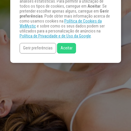
análises estatísticas. Para permitir a utilização de
todos os tipos de cookies, carregue em
Aceitar
. Se
pretender escolher apenas alguns, carregue em
Gerir
preferências
. Pode obter mais informação acerca de
como usamos cookies na
Política de Cookies da
WeMystic
e sobre como os seus dados podem ser
utilizados para a personalização de anúncios na
Política de Privacidade e de Uso da Google
.
Gerir preferências
Aceitar