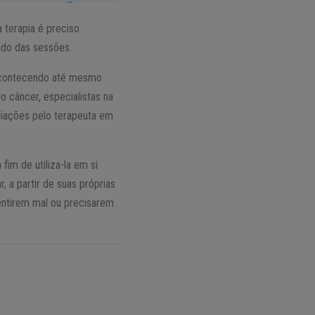
a terapia é preciso
ado das sessões.
 acontecendo até mesmo
 câncer, especialistas na
liações pelo terapeuta em
im de utiliza-la em si
 a partir de suas próprias
entirem mal ou precisarem