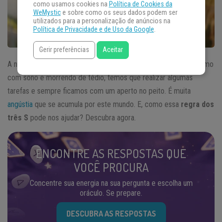
como usamos cookies na
Política de Cookies da
WeMystic
e sobre como os seus dados podem ser
utilizados para a personalização de anúncios na
Política de Privacidade e de Uso da Google
.
Gerir preferências
Aceitar
A nossa atual sociedade demanda muito de nós. Às vezes, mesmo
com sono e morrendo de tédio, temos que realizar algumas
tarefas e sempre ficamos com um aperto no peito. É muita
angústia
que se acumula por este mundo. E, como essa
regra dos
três S
pode nos ajudar? Descubra agora.
ENCONTRE AS RESPOSTAS QUE
VOCÊ PROCURA
Concentre sua energia na sua pergunta e escolha um
oráculo. Se prepare.
DESCUBRA AS RESPOSTAS