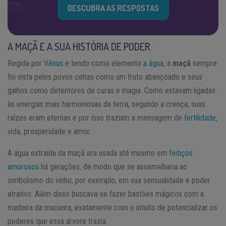
DESCUBRA AS RESPOSTAS
A MAÇÃ E A SUA HISTÓRIA DE PODER
Regida por
Vênus
e tendo como elemento a
água
, a
maçã
sempre
foi vista pelos povos celtas como um fruto abençoado e seus
galhos como detentores de curas e magia. Como estavam ligadas
às energias mais harmoniosas da terra, segundo a crença, suas
raízes eram eternas e por isso traziam a mensagem de
fertilidade
,
vida, prosperidade e amor.
A água extraída da maçã era usada até mesmo em
feitiços
amorosos
há gerações, de modo que se assemelharia ao
simbolismo do vinho, por exemplo, em sua sensualidade e poder
atrativo. Além disso buscava-se fazer bastões mágicos com a
madeira da macieira, exatamente com o intuito de potencializar os
poderes que essa árvore trazia.