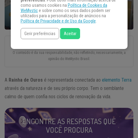
preferências
. Pode obter mais informação acerca de
como usamos cookies na
Política de Cookies da
WeMystic
e sobre como os seus dados podem ser
utilizados para a personalização de anúncios na
Política de Privacidade e de Uso da Google
.
Gerir preferências
Aceitar
Esse texto foi escrito com todo o cuidado e carinho por um autor convidado.
O conteúdo é da sua responsabilidade, não refletindo, necessariamente, a
opinião do WeMystic Brasil.
A
Rainha de Ouros
é representada conectada ao
elemento Terra
através da natureza e de seu próprio corpo. Tem o semblante
calmo de quem confia nos ciclos de renovação da vida.
ENCONTRE AS RESPOSTAS QUE
VOCÊ PROCURA