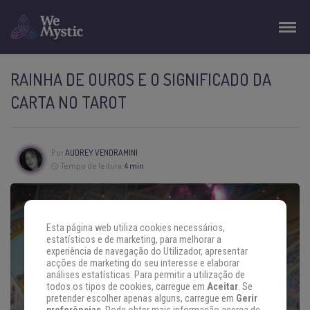
RAINHA DE OUROS E O SIGNIFICADO DA
CARTA NO TAROT
Por
AUDREY VENDRAMINI
Tempo de leitura:
4 min
Esta página web utiliza cookies necessários,
estatísticos e de marketing, para melhorar a
experiência de navegação do Utilizador, apresentar
acções de marketing do seu interesse e elaborar
análises estatísticas. Para permitir a utilização de
todos os tipos de cookies, carregue em
Aceitar
. Se
pretender escolher apenas alguns, carregue em
Gerir