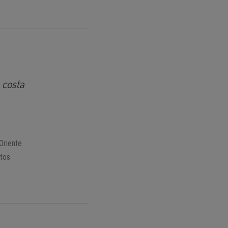
 costa
Oriente
ntos