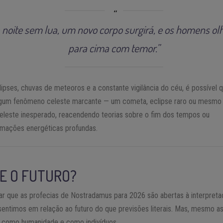
 noite sem lua, um novo corpo surgirá, e os homens ol
para cima com temor.”
ipses, chuvas de meteoros e a constante vigilância do céu, é possível 
lgum fenômeno celeste marcante — um cometa, eclipse raro ou mesmo
eleste inesperado, reacendendo teorias sobre o fim dos tempos ou
rmações energéticas profundas.
RE O FUTURO?
r que as profecias de Nostradamus para 2026 são abertas à interpreta
sentimos em relação ao futuro do que previsões literais. Mas, mesmo a
s como humanidade e como indivíduos.