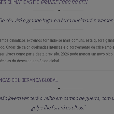
ISES CLIMÁTICAS E O
GRANDE FOGO DO CÉU
Do céu virá o grande fogo, e a terra queimará novament
ntos climáticos extremos tornando-se mais comuns, esta quadra ganh
cado. Ondas de calor, queimadas intensas e o agravamento da crise ambie
er vistos como parte desta previsão. 2026 pode marcar um novo pico
ências do descuido ecológico global.
ÇAS DE LIDERANÇA GLOBAL
leão jovem vencerá o velho em campo de guerra, com 
golpe lhe furará os olhos.”