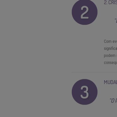
2. CR
“
Com eve
signifi
podem s
consequ
MUDAN
“O 