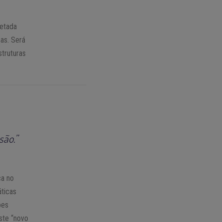
retada
cas. Será
struturas
são.”
ça no
áticas
ões
este “novo