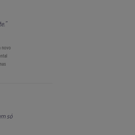
e.”
a novo
ntal
 nas
um só