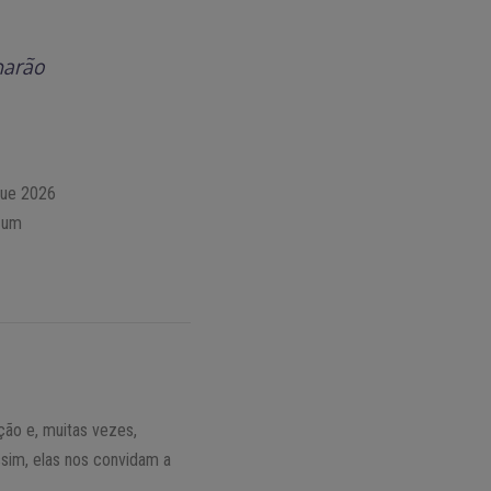
harão
que 2026
 um
ção e, muitas vezes,
ssim, elas nos convidam a