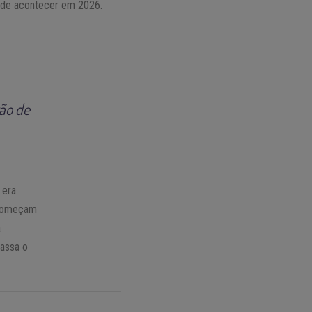
pode acontecer em 2026.
ão de
 era
s começam
a
passa o