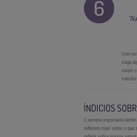
“Na
Com ecl
traga a
corpo c
transfo
ÍNDICIOS SOB
É sempre importante lembra
refletem mais sobre o que 
refletir sobre nossos rumo