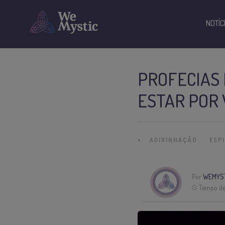
NOTÍC
PROFECIAS 
ESTAR POR 
»
ADIVINHAÇÃO
ESP
Por
WEMYS
Tempo de 