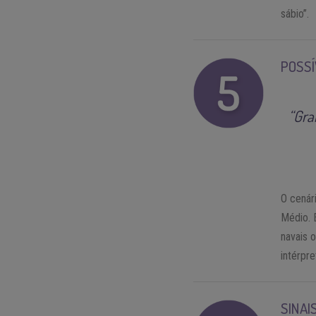
sábio”.
POSSÍ
“Gra
O cenár
Médio. 
navais 
intérpre
SINAI