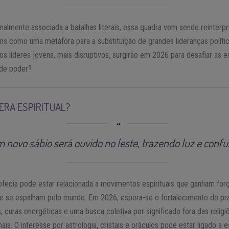
onalmente associada a batalhas literais, essa quadra vem sendo reinterp
uns como uma metáfora para a substituição de grandes lideranças políti
os líderes jovens, mais disruptivos, surgirão em 2026 para desafiar as e
 de poder?
ERA ESPIRITUAL?
 novo sábio será ouvido no leste, trazendo luz e confu
ofecia pode estar relacionada a movimentos espirituais que ganham for
 e se espalham pelo mundo. Em 2026, espera-se o fortalecimento de pr
, curas energéticas e uma busca coletiva por significado fora das religi
nais. O interesse por astrologia, cristais e oráculos pode estar ligado a 