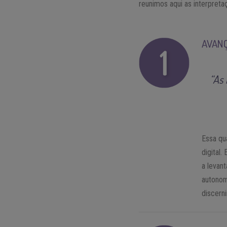
reunimos aqui as interpre
AVANÇ
“As
Essa qu
digital
a levan
autonom
discern