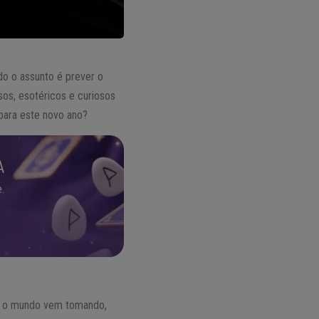
ndo o assunto é prever o
sos, esotéricos e curiosos
 para este novo ano?
A
.
e o mundo vem tomando,