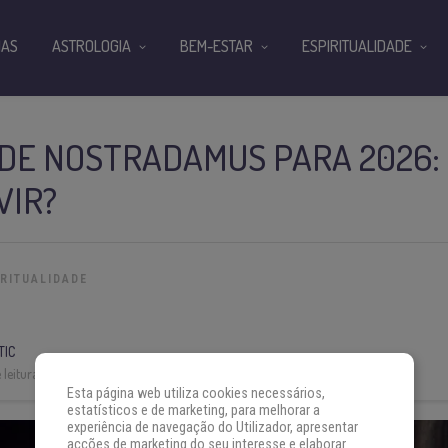
IAS
ASTROLOGIA
BEM-ESTAR
ESPIRITUALIDADE
DE NOSTRADAMUS PARA 2026: 
VIR?
IRITUALIDADE
TIC
leitura:
5 min
Esta página web utiliza cookies necessários,
estatísticos e de marketing, para melhorar a
experiência de navegação do Utilizador, apresentar
acções de marketing do seu interesse e elaborar