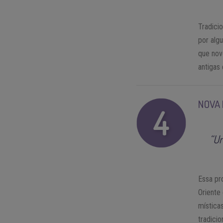
Tradici
por alg
que nov
antigas
NOVA 
“Um
Essa pr
Oriente
místicas
tradicio