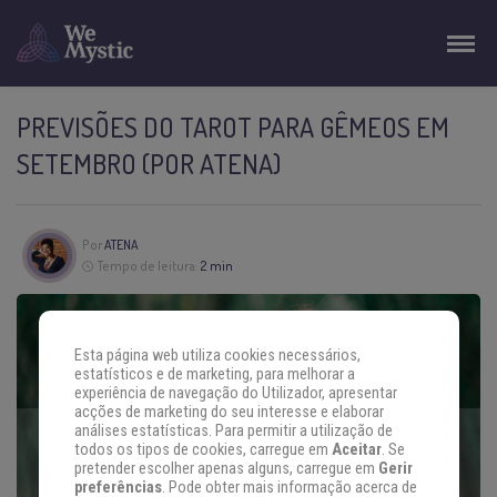
PREVISÕES DO TAROT PARA GÊMEOS EM
SETEMBRO (POR ATENA)
Por
ATENA
Tempo de leitura:
2 min
Esta página web utiliza cookies necessários,
estatísticos e de marketing, para melhorar a
experiência de navegação do Utilizador, apresentar
acções de marketing do seu interesse e elaborar
análises estatísticas. Para permitir a utilização de
todos os tipos de cookies, carregue em
Aceitar
. Se
pretender escolher apenas alguns, carregue em
Gerir
preferências
. Pode obter mais informação acerca de