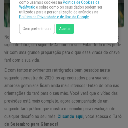
como usamos cookies na
Política de Cookies da
WeMystic
e sobre como os seus dados podem ser
utilizados para a personalização de anúncios na
Política de Privacidade e de Uso da Google
.
Gerir preferências
Aceitar
No dia 20 de Setembro, o Sol sai do signo de Virgem e ilumina o
signo de Libra, um signo de Ar como o seu. Então todo mês pode
vir com uma grande preparação para o que essa virada de chave
fará com a sua vida.
E com tantos movimentos retrógrados bem pesados neste
segundo semestre de 2020, os aprendizados para sua vida
amorosa geminiana ficam ainda mais intensos! Então de olho nas
orientações do tarô para o seu mês. Você verá que o vídeo das
previsões está mais completo, agora acompanhado de um
segundo tarô prático que mostra o caminho para resolução de
qualquer desafio no seu mês.
Clicando aqui
, você acessa o
Tarô
de Setembro para Gêmeos
!