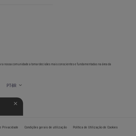
ar a nossa comunidade a tomar decisões mais conscientes e fundamentadas na área da
PT-BR
de Privacidade
Condições gerais de utilização
Política de Utilização de Cookies