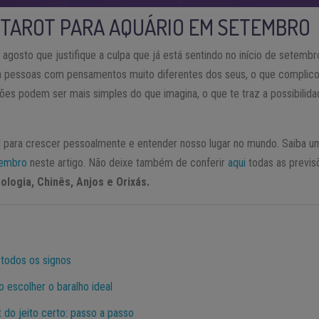
 TAROT PARA AQUÁRIO EM SETEMBRO
agosto que justifique a culpa que já está sentindo no início de setemb
a pessoas com pensamentos muito diferentes dos seus, o que complico
uções podem ser mais simples do que imagina, o que te traz a possibili
para crescer pessoalmente e entender nosso lugar no mundo. Saiba u
etembro
neste artigo. Não deixe também de conferir
aqui
todas as previs
logia, Chinês, Anjos e Orixás.
 todos os signos
 escolher o baralho ideal
 do jeito certo: passo a passo