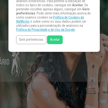
análises estatísticas. Para permitir a utilização de
todos os tipos de cookies, carregue em
Aceitar
. Se
pretender escolher apenas alguns, carregue em
Gerir
preferências
. Pode obter mais informação acerca de
como usamos cookies na
Política de Cookies da
WeMystic
e sobre como os seus dados podem ser
utilizados para a personalização de anúncios na
Política de Privacidade e de Uso da Google
.
Gerir preferências
Aceitar