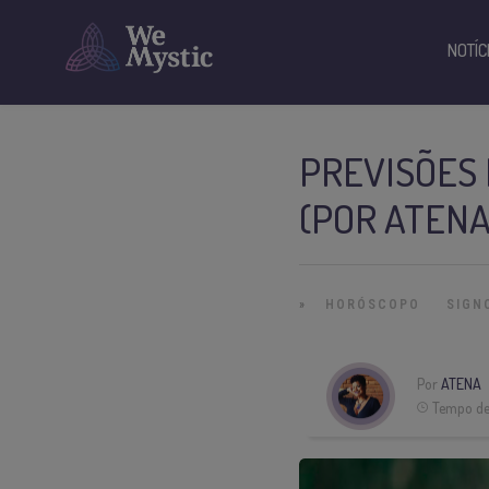
NOTÍC
PREVISÕES
(POR ATENA
»
HORÓSCOPO
SIGN
Por
ATENA
Tempo de 