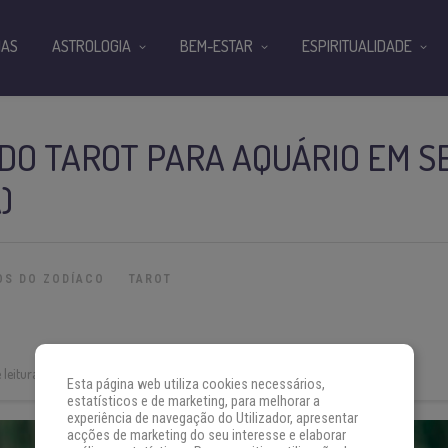
IAS
ASTROLOGIA
BEM-ESTAR
ESPIRITUALIDADE
 DO TAROT PARA AQUÁRIO EM 
)
OS DO ZODÍACO
TAROT
leitura:
2 min
Esta página web utiliza cookies necessários,
estatísticos e de marketing, para melhorar a
experiência de navegação do Utilizador, apresentar
acções de marketing do seu interesse e elaborar