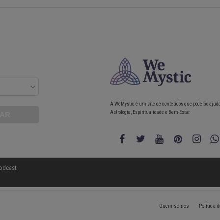
A WeMystic é um site de conteúdos que poderão ajud
Astrologia, Espiritualidade e Bem-Estar.
odcast
Quem somos
Política 