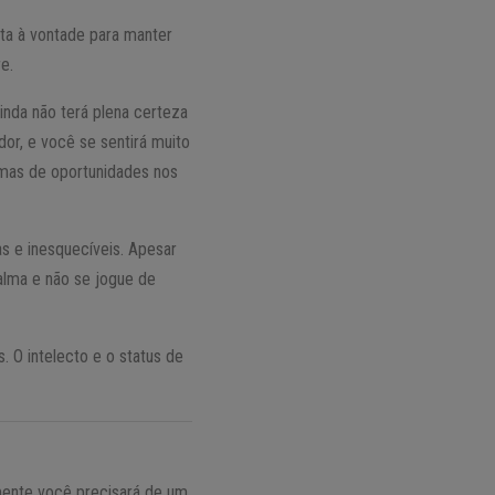
nta à vontade para manter
e.
nda não terá plena certeza
r, e você se sentirá muito
 mas de oportunidades nos
s e inesquecíveis. Apesar
alma e não se jogue de
. O intelecto e o status de
ente você precisará de um