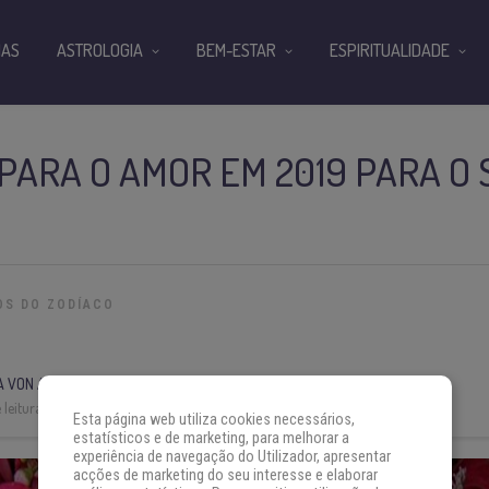
IAS
ASTROLOGIA
BEM-ESTAR
ESPIRITUALIDADE
PARA O AMOR EM 2019 PARA O 
OS DO ZODÍACO
A VON AH
leitura:
4 min
Esta página web utiliza cookies necessários,
estatísticos e de marketing, para melhorar a
experiência de navegação do Utilizador, apresentar
acções de marketing do seu interesse e elaborar