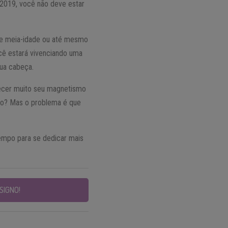
2019, você não deve estar
 de meia-idade ou até mesmo
cê estará vivenciando uma
sua cabeça.
lecer muito seu magnetismo
rto? Mas o problema é que
empo para se dedicar mais
SIGNO!