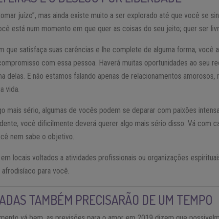
omar juízo”, mas ainda existe muito a ser explorado até que você se si
ocê está num momento em que quer as coisas do seu jeito; quer ser livr
que satisfaça suas carências e lhe complete de alguma forma, você ai
ompromisso com essa pessoa. Haverá muitas oportunidades ao seu redo
ma delas. E não estamos falando apenas de relacionamentos amorosos,
a vida.
o mais sério, algumas de vocês podem se deparar com paixões intensa
dente, você dificilmente deverá querer algo mais sério disso. Vá com c
cê nem sabe o objetivo.
m locais voltados a atividades profissionais ou organizações espirituais
afrodisíaco para você.
ADAS TAMBÉM PRECISARÃO DE UM TEMPO
mento vá bem, as previsões para o amor em 2019 dizem que possivelm