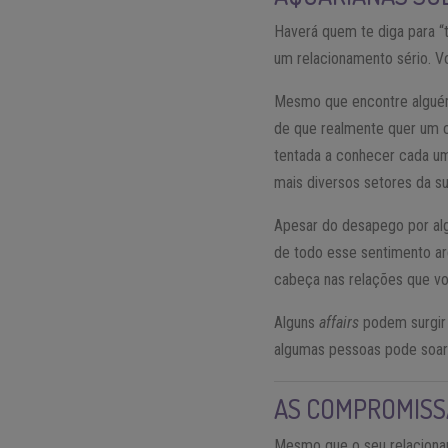
Haverá quem te diga para “t
um relacionamento sério. V
Mesmo que encontre alguém 
de que realmente quer um c
tentada a conhecer cada u
mais diversos setores da su
Apesar do desapego por alg
de todo esse sentimento ar
cabeça nas relações que vo
Alguns
affairs
podem surgir e
algumas pessoas pode soar 
AS COMPROMISS
Mesmo que o seu relaciona