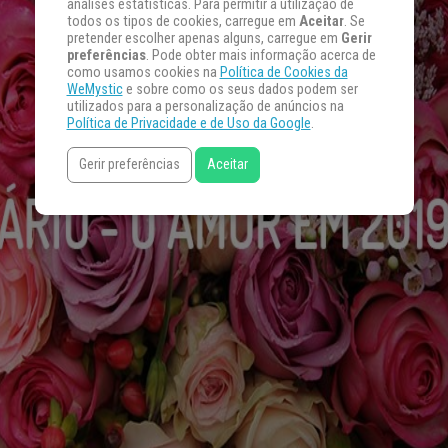
análises estatísticas. Para permitir a utilização de
todos os tipos de cookies, carregue em
Aceitar
. Se
pretender escolher apenas alguns, carregue em
Gerir
preferências
. Pode obter mais informação acerca de
como usamos cookies na
Política de Cookies da
WeMystic
e sobre como os seus dados podem ser
utilizados para a personalização de anúncios na
Política de Privacidade e de Uso da Google
.
Gerir preferências
Aceitar