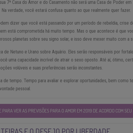
 sua 7ª Casa do Amor e do Casamento não será uma Casa de Poder em 
. Na verdade, você estará confusa quanto ao que realmente quer fazer.
odem dizer que você está passando por um período de rebeldia, crise
 quem está comprometida há muito tempo. Mas o que acontece é que vo
rosos planetas sobre seu signo solar, e isso deve mexer muito com a 
a de Netuno e Urano sobre Aquário. Eles serão responsáveis por forta
ocê uma capacidade incrível de atrair o sexo oposto. Até aí, ótimo, ce
oções volúveis e suas preferências serão inconstantes.
a de tempo. Tempo para avaliar e explorar oportunidades, bem como t
 vontade pessoal.
E PARA VER AS PREVISÕES PARA O AMOR EM 2019 DE ACORDO COM SEU 
TEIRAS E O DESEJO POR LIBERDADE