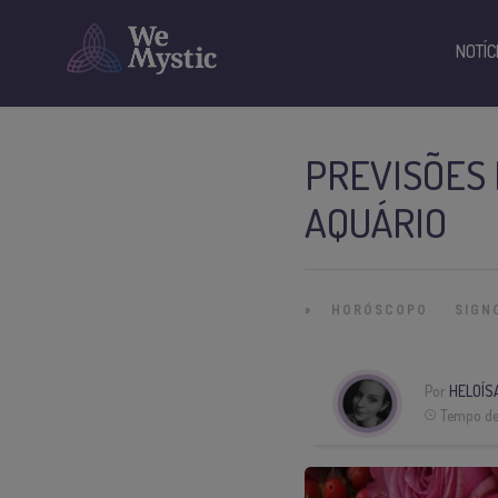
NOTÍC
PREVISÕES 
AQUÁRIO
»
HORÓSCOPO
SIGN
Por
HELOÍS
Tempo de 