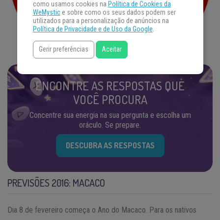
como usamos cookies na
Política de Cookies da
WeMystic
e sobre como os seus dados podem ser
utilizados para a personalização de anúncios na
Política de Privacidade e de Uso da Google
.
Gerir preferências
Aceitar
ENCONTRE AS RESPOSTAS QUE
VOCÊ PROCURA
Concentre sua energia na sua pergunta e escolha um
oráculo. Se prepare.
DESCUBRA AS RESPOSTAS
PREVISÕES 2016: MACACO
Dia 8 de fevereiro começa o Ano do Macaco. Para os nativos