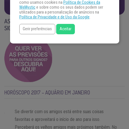
como usamos cookies na
Política de Cookies da
WeMystic
e sobre como os seus dados podem ser
utilizados para a personalização de anúncios na
Política de Privacidade e de Uso da Google
.
ASTROLOGIA PARA 2017 – PREVISÃO MENSAL DO
SIGNO DE AQUÁRIO
Gerir preferências
Aceitar
HORÓSCOPO 2017 – AQUÁRIO EM JANEIRO
Se divertir com os amigos está entre suas coisas
favoritas e aproveitará o início de ano para isso.
Perceberá os velhos amigos mais próximos também. No