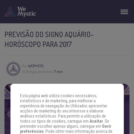
PREVISÃO DO SIGNO AQUÁRIO-
HORÓSCOPO PARA 2017
Por
WEMYSTIC
Tempo de leitura:
7 min
ENCONTRE AS RESPOSTAS QUE
Esta página web utiliza cookies necessários,
estatísticos e de marketing, para melhorar a
VOCÊ PROCURA
experiência de navegação do Utilizador, apresentar
acções de marketing do seu interesse e elaborar
Concentre sua energia na sua pergunta e escolha um
análises estatísticas. Para permitir a utilização de
oráculo. Se prepare.
todos os tipos de cookies, carregue em
Aceitar
. Se
pretender escolher apenas alguns, carregue em
Gerir
preferências
. Pode obter mais informação acerca de
DESCUBRA AS RESPOSTAS