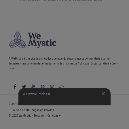
A WeMystic é um site de conteúdos que poderão ajudar a nossa comunidade a tomar
decisões mais conscientes e fundamentadas na área da Astrologia, Espiritualidade e Bem-
Estar.
WeMystic Podcast
WeMystic Podcast
Quem somos
Política de Privacidade
Condições gerais de utilização
Política de Utilização de Cookies
© 2025 WeMystic - Feito por nós, com ♥