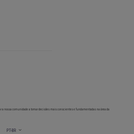
ar a nossa comunidade a tomar decisões mais conscientes e fundamentadas na área da
PT-BR