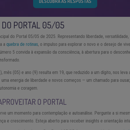
DESCUBRA AS RESPOSTAS
O DO PORTAL 05/05
ncipal do Portal 05/05 de 2025. Representando liberdade, versatilidade
za a
quebra de rotinas
, o impulso para explorar o novo e o desejo de viv
 número 5 convida à expansão da consciência, à abertura para o descon
ansformado.
, mês (05) e ano (9) resulta em 19, que reduzido a um dígito, nos leva
az uma energia de liberdade e novos começos — um chamado para ousa
autonomia e coragem.
APROVEITAR O PORTAL
ve um momento para contemplação e autoanálise. Pergunte a si mesmo
a e crescimento. Esteja aberto para receber insights e orientação inte