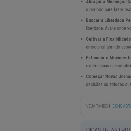
Abraçar a Mudança:
Co
o período para fazer esc
Buscar a Liberdade Pe
liberdade. Avalie onde v
Cultivar a Flexibilidade
emocional, abrindo esp
Estimular o Movimento
experiências que ampli
Começar Novas Jorna
decisões ou atitudes qu
VEJA TAMBÉM
COMO ABRI
DICAS DE ASTROL