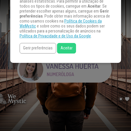
análises estatísticas. Para permitir a utilização de
todos os tipos de cookies, carregue em
Aceitar
. Se
pretender escolher apenas alguns, carregue em
Gerir
preferências
. Pode obter mais informação acerca de
como usamos cookies na
Política de Cookies da
WeMystic
e sobre como os seus dados podem ser
utilizados para a personalização de anúncios na
Política de Privacidade e de Uso da Google
.
Gerir preferências
Aceitar