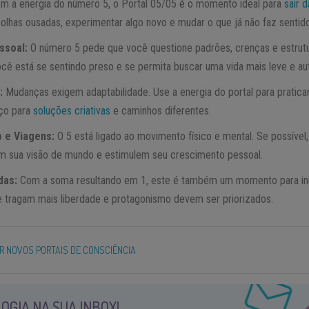
m a energia do número 5, o Portal 05/05 é o momento ideal para
sair 
olhas ousadas, experimentar algo novo e mudar o que já não faz sentido
ssoal:
O número 5 pede que você questione padrões, crenças e estrutu
ocê está se sentindo preso e se permita buscar uma vida mais leve e aut
:
Mudanças exigem adaptabilidade. Use a energia do portal para praticar 
aço para
soluções criativas
e caminhos diferentes.
 e Viagens:
O 5 está ligado ao movimento físico e mental. Se possível,
em sua visão de mundo e estimulem seu crescimento pessoal.
das:
Com a soma resultando em 1, este é também um momento para inici
e tragam mais liberdade e protagonismo devem ser priorizados.
R NOVOS PORTAIS DE CONSCIÊNCIA
OGIA NA SUA INBOX!