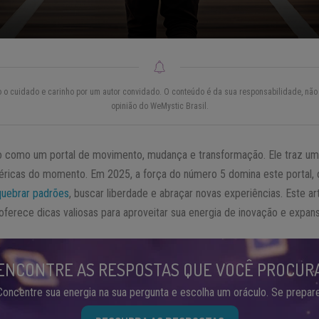
do o cuidado e carinho por um autor convidado. O conteúdo é da sua responsabilidade, não 
opinião do WeMystic Brasil.
 como um portal de movimento, mudança e transformação. Ele traz uma
méricas do momento. Em 2025, a força do número 5 domina este portal,
quebrar padrões
, buscar liberdade e abraçar novas experiências. Este ar
oferece dicas valiosas para aproveitar sua energia de inovação e expa
ENCONTRE AS RESPOSTAS QUE VOCÊ PROCUR
Concentre sua energia na sua pergunta e escolha um oráculo. Se prepare