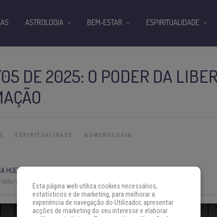
IAS
ASTROLOGIA
BEM-ESTAR
ESPIRITUALIDADE
05 DE 2025: O PODER DA LIBE
MAÇÃO
S
ESPIRITUALIDADE
NUMEROLOGIA
A HUERTA
leitura:
4 min
Esta página web utiliza cookies necessários,
estatísticos e de marketing, para melhorar a
experiência de navegação do Utilizador, apresentar
acções de marketing do seu interesse e elaborar