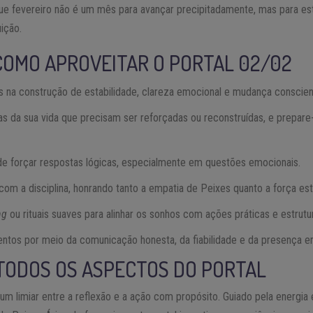
 que fevereiro não é um mês para avançar precipitadamente, mas para es
uição.
COMO APROVEITAR O PORTAL 02/02
s na construção de estabilidade, clareza emocional e mudança conscien
ras da sua vida que precisam ser reforçadas ou reconstruídas, e prepare
de forçar respostas lógicas, especialmente em questões emocionais.
e com a disciplina, honrando tanto a empatia de Peixes quanto a força es
ng
ou rituais suaves para alinhar os sonhos com ações práticas e estrutu
entos por meio da comunicação honesta, da fiabilidade e da presença e
TODOS OS ASPECTOS DO PORTAL
m limiar entre a reflexão e a ação com propósito. Guiado pela energia