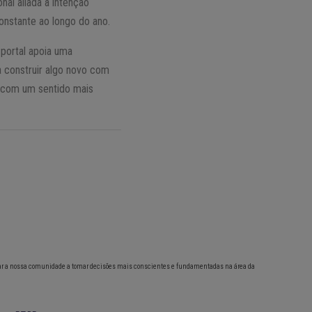
nal aliada à intenção
nstante ao longo do ano.
 portal apoia uma
ra construir algo novo com
s com um sentido mais
ar a nossa comunidade a tomar decisões mais conscientes e fundamentadas na área da