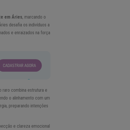
te em Áries
, marcando o
ies desafia os indivíduos a
nados e enraizados na força
CADASTRAR AGORA
o raro combina estrutura e
ntendo o alinhamento com um
rgia, preparando intenções
specção e clareza emocional