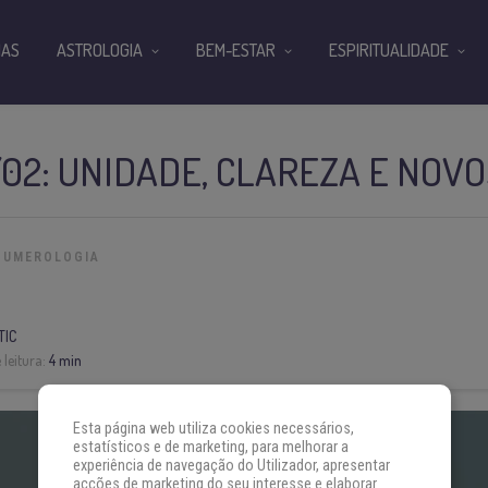
IAS
ASTROLOGIA
BEM-ESTAR
ESPIRITUALIDADE
02: UNIDADE, CLAREZA E NOV
NUMEROLOGIA
TIC
leitura:
4 min
Esta página web utiliza cookies necessários,
estatísticos e de marketing, para melhorar a
experiência de navegação do Utilizador, apresentar
acções de marketing do seu interesse e elaborar