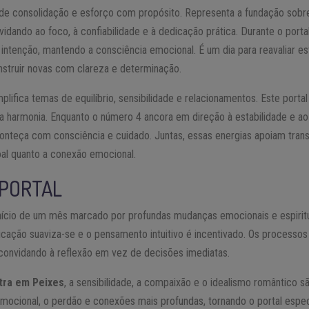
 de consolidação e esforço com propósito. Representa a fundação sobr
vidando ao foco, à confiabilidade e à dedicação prática. Durante o porta
 intenção, mantendo a consciência emocional. É um dia para reavaliar es
struir novas com clareza e determinação.
lifica temas de equilíbrio, sensibilidade e relacionamentos. Este portal
a harmonia. Enquanto o número 4 ancora em direção à estabilidade e a
onteça com consciência e cuidado. Juntas, essas energias apoiam tra
al quanto a conexão emocional.
 PORTAL
início de um mês marcado por profundas mudanças emocionais e espirit
icação suaviza-se e o pensamento intuitivo é incentivado. Os process
 convidando à reflexão em vez de decisões imediatas.
tra em Peixes
, a sensibilidade, a compaixão e o idealismo romântico s
a emocional, o perdão e conexões mais profundas, tornando o portal esp