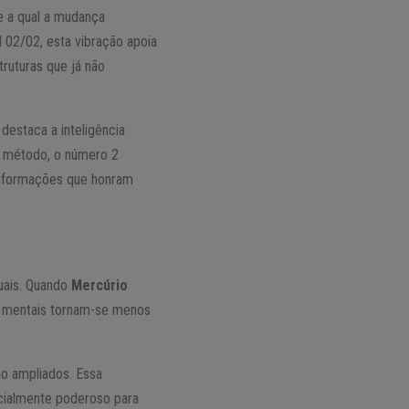
e a qual a mudança
l 02/02, esta vibração apoia
truturas que já não
 destaca a inteligência
o método, o número 2
nsformações que honram
uais. Quando
Mercúrio
os mentais tornam-se menos
ão ampliados. Essa
ecialmente poderoso para