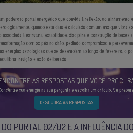
 um poderoso portal energético que convida à reflexão, ao alinhamento 
rologicamente, quando esta data é calculada com um ano que vibra s
associada à estrutura, estabilidade, disciplina e construção de bases s
transformação com os pés no chão, pedindo compromisso e perseveranç
s energias astrológicas que se desenrolam ao longo de fevereiro, o po
quilibrar intuição e ação deliberada.
ENCONTRE AS RESPOSTAS QUE VOCÊ PROCUR
Concentre sua energia na sua pergunta e escolha um oráculo. Se prepare
DESCUBRA AS RESPOSTAS
O DO PORTAL 02/02 E A INFLUÊNCIA D