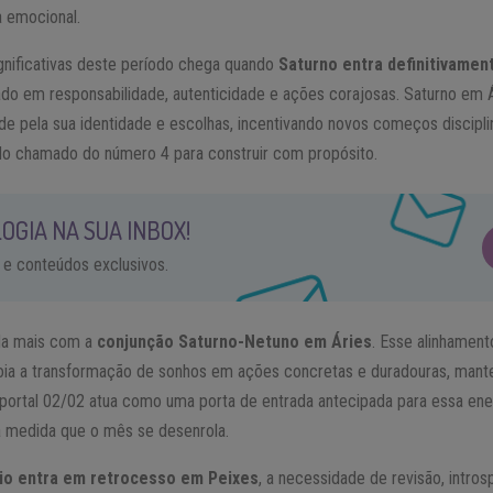
 emocional.
ignificativas deste período chega quando
Saturno entra definitivamen
ado em responsabilidade, autenticidade e ações corajosas. Saturno em Ár
de pela sua identidade e escolhas, incentivando novos começos discipli
 do chamado do número 4 para construir com propósito.
OGIA NA SUA INBOX!
 e conteúdos exclusivos.
nda mais com a
conjunção Saturno-Netuno em Áries
. Esse alinhament
e apoia a transformação de sonhos em ações concretas e duradouras, ma
 portal 02/02 atua como uma porta de entrada antecipada para essa ene
à medida que o mês se desenrola.
io entra em retrocesso em Peixes
, a necessidade de revisão, intro