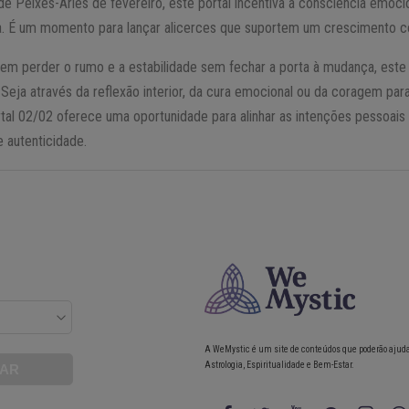
de Peixes-Áries de fevereiro, este portal incentiva a consciência emocio
a. É um momento para lançar alicerces que suportem um crescimento co
sem perder o rumo e a estabilidade sem fechar a porta à mudança, este
. Seja através da reflexão interior, da cura emocional ou da coragem pa
ortal 02/02 oferece uma oportunidade para alinhar as intenções pessoai
 autenticidade.
A WeMystic é um site de conteúdos que poderão ajud
Astrologia, Espiritualidade e Bem-Estar.