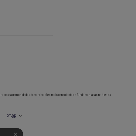
ar a nossa comunidade a tomar decisões mais conscientes e fundamentadas na área da
PT-BR