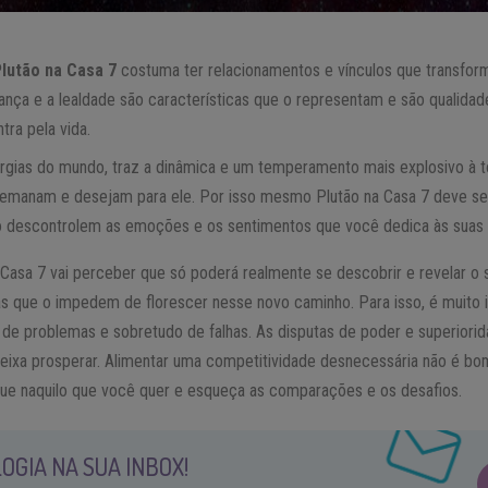
Plutão na Casa 7
costuma ter relacionamentos e vínculos que transf
iança e a lealdade são características que o representam e são qualid
ra pela vida.
rgias do mundo, traz a dinâmica e um temperamento mais explosivo à t
 emanam e desejam para ele. Por isso mesmo Plutão na Casa 7 deve se
 descontrolem as emoções e os sentimentos que você dedica às suas c
Casa 7 vai perceber que só poderá realmente se descobrir e revelar o s
s que o impedem de florescer nesse novo caminho. Para isso, é muito
 de problemas e sobretudo de falhas. As disputas de poder e superiori
deixa prosperar. Alimentar uma competitividade desnecessária não é b
que naquilo que você quer e esqueça as comparações e os desafios.
OGIA NA SUA INBOX!