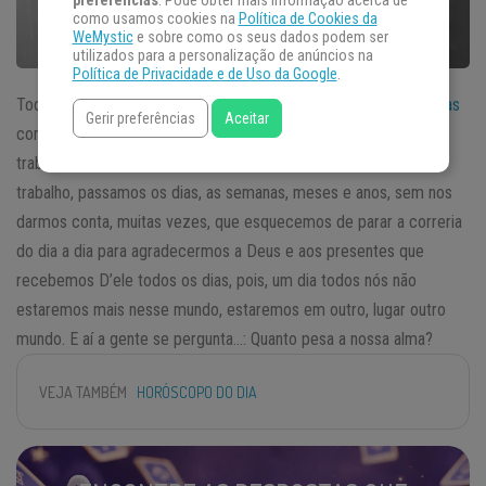
preferências
. Pode obter mais informação acerca de
como usamos cookies na
Política de Cookies da
WeMystic
e sobre como os seus dados podem ser
utilizados para a personalização de anúncios na
Política de Privacidade e de Uso da Google
.
Todas as pessoas, na maioria das vezes andam
muito apressadas
Gerir preferências
Aceitar
com as tarefas que precisam fazer durante a jornada do dia,
trabalhar, levar filhos ao colégio, buscar filhos, ir e voltar do
trabalho, passamos os dias, as semanas, meses e anos, sem nos
darmos conta, muitas vezes, que esquecemos de parar a correria
do dia a dia para agradecermos a Deus e aos presentes que
recebemos D’ele todos os dias, pois, um dia todos nós não
estaremos mais nesse mundo, estaremos em outro, lugar outro
mundo. E aí a gente se pergunta…: Quanto pesa a nossa alma?
VEJA TAMBÉM
HORÓSCOPO DO DIA