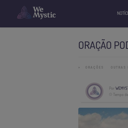
NOTÍC
ORAÇÃO PO
»
ORAÇÕES
OUTRAS 
Por
WEMYS
Tempo de 