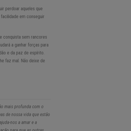
uir perdoar aqueles que
 facilidade em conseguir
 se conquista sem rancores
udará a ganhar forças para
ão e da paz de espírito.
lhe faz mal. Não deixe de
ião mais profunda com o
eas de nossa vida que estão
ajuda-nos a amar e a
ação para que as outras