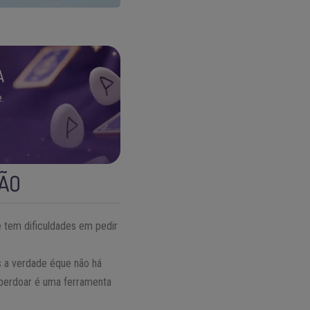
A
.
DÃO
 tem dificuldades em pedir
s a verdade éque não há
perdoar é uma ferramenta