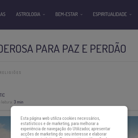
IAS
ASTROLOGIA
BEM-ESTAR
ESPIRITUALIDADE
DEROSA PARA PAZ E PERDÃO
RELIGIÕES
TIC
leitura:
3 min
Esta página web utiliza cookies necessários,
estatísticos e de marketing, para melhorar a
experiência de navegação do Utilizador, apresentar
acções de marketing do seu interesse e elaborar