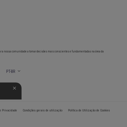
ar a nossa comunidade a tomar decisões mais conscientes e fundamentadas na área da
PT-BR
de Privacidade
Condições gerais de utilização
Política de Utilização de Cookies