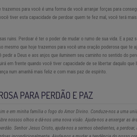
 trazemos para você é uma forma de você arranjar forças para conseg
ocê tiver esta capacidade de perdoar quem te fez mal, você terá mais
isas ruins. Perdoar é ter o poder de mudar o rumo de sua vida. E a paz
sso mesmo que hoje trazemos para você uma oração poderosa que te aj
 pedir a Deus e aos anjos que iluminem seu caminho no sentido do perd
irá em frente quando você tiver capacidade de se libertar daquilo que 
rança num amanhã mais feliz e com mais paz de espírito.
ROSA PARA PERDÃO E PAZ
 mim e em minha família o fogo do Amor Divino. Conduze-nos a uma un
Abre nossos olhos e dá-nos uma nova visão. Ajuda-nos a enxergar as ár
perdão. Senhor Jesus Cristo, ajuda-nos a sermos obedientes, a perdoar, 
doas incondicionalmente. Ajuda-nos a mudar a tendência do nosso cor