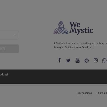
A WeMystic é um site de conteúdos que poderão ajud
Astrologia, Espiritualidade e Bem-Estar.
odcast
Quem somos
Política 