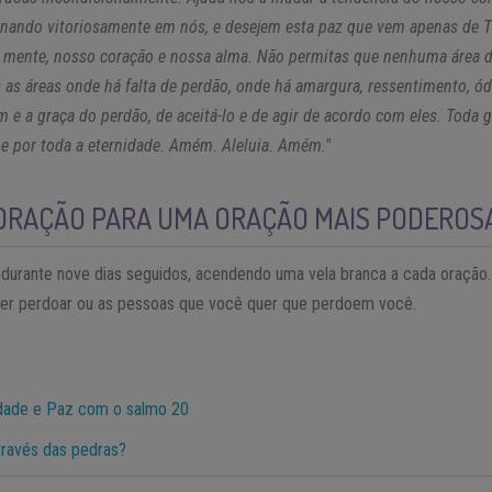
inando vitoriosamente em nós, e desejem esta paz que vem apenas de Ti
a mente, nosso coração e nossa alma. Não permitas que nenhuma área
 as áreas onde há falta de perdão, onde há amargura, ressentimento, ódi
m e a graça do perdão, de aceitá-lo e de agir de acordo com eles. Toda g
 e por toda a eternidade. Amém. Aleluia. Amém."
ORAÇÃO PARA UMA ORAÇÃO MAIS PODEROS
 durante nove dias seguidos, acendendo uma vela branca a cada oraçã
quer perdoar ou as pessoas que você quer que perdoem você.
idade e Paz com o salmo 20
través das pedras?