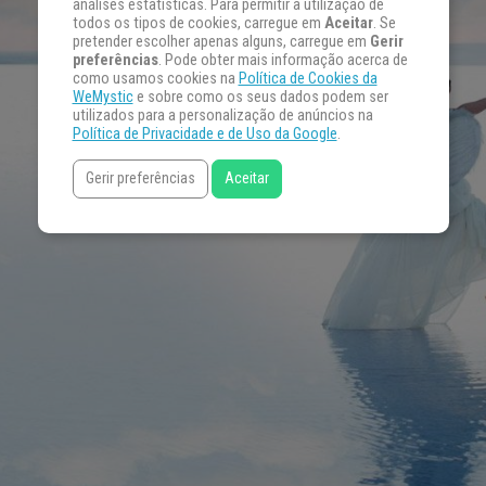
análises estatísticas. Para permitir a utilização de
todos os tipos de cookies, carregue em
Aceitar
. Se
pretender escolher apenas alguns, carregue em
Gerir
preferências
. Pode obter mais informação acerca de
como usamos cookies na
Política de Cookies da
WeMystic
e sobre como os seus dados podem ser
utilizados para a personalização de anúncios na
Política de Privacidade e de Uso da Google
.
Gerir preferências
Aceitar