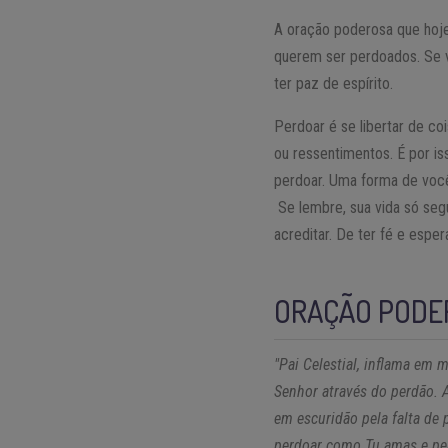
A oração poderosa que hoje
querem ser perdoados. Se v
ter paz de espírito.
Perdoar é se libertar de co
ou ressentimentos. É por i
perdoar. Uma forma de você
Se lembre, sua vida só segu
acreditar. De ter fé e espe
ORAÇÃO PODE
"Pai Celestial, inflama em
Senhor através do perdão. 
em escuridão pela falta de 
perdoar como Tu amas e per