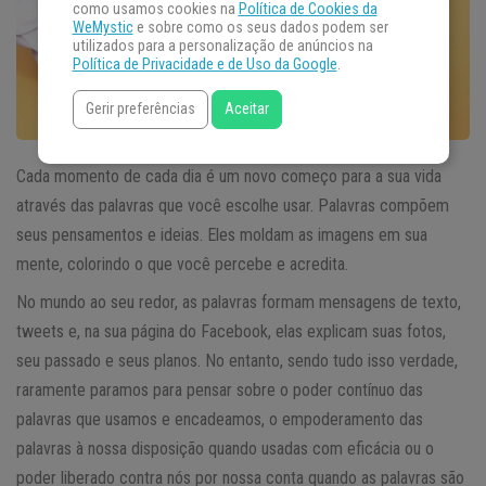
como usamos cookies na
Política de Cookies da
WeMystic
e sobre como os seus dados podem ser
utilizados para a personalização de anúncios na
Política de Privacidade e de Uso da Google
.
Gerir preferências
Aceitar
Cada momento de cada dia é um novo começo para a sua vida
através das palavras que você escolhe usar. Palavras compõem
seus pensamentos e ideias. Eles moldam as imagens em sua
mente, colorindo o que você percebe e acredita.
No mundo ao seu redor, as palavras formam mensagens de texto,
tweets e, na sua página do Facebook, elas explicam suas fotos,
seu passado e seus planos. No entanto, sendo tudo isso verdade,
raramente paramos para pensar sobre o poder contínuo das
palavras que usamos e encadeamos, o empoderamento das
palavras à nossa disposição quando usadas com eficácia ou o
poder liberado contra nós por nossa conta quando as palavras são