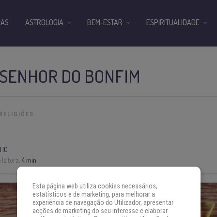
IAS
ASTROLOGIA
BEM-ESTAR
ESPIRITUALIDADE
 SENHOR DO BONFIM
RELIGIÕES
TIC
leitura:
4 min
Esta página web utiliza cookies necessários,
estatísticos e de marketing, para melhorar a
experiência de navegação do Utilizador, apresentar
acções de marketing do seu interesse e elaborar