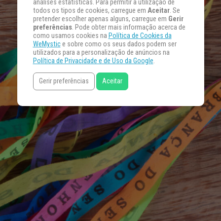
análises estatísticas. Para permitir a utilização de
todos os tipos de cookies, carregue em
Aceitar
. Se
pretender escolher apenas alguns, carregue em
Gerir
preferências
. Pode obter mais informação acerca de
como usamos cookies na
Política de Cookies da
WeMystic
e sobre como os seus dados podem ser
utilizados para a personalização de anúncios na
Política de Privacidade e de Uso da Google
.
Gerir preferências
Aceitar