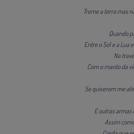
Treme a terra mas nã
Quando pa
Entre o Sol e a Lua e
Na trave
Com o manto da vi
Se quiserem me atir
E outras armas 
Assim como 
Corda que em