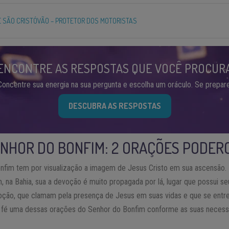
 SÃO CRISTÓVÃO – PROTETOR DOS MOTORISTAS
ENCONTRE AS RESPOSTAS QUE VOCÊ PROCUR
Concentre sua energia na sua pergunta e escolha um oráculo. Se prepare
DESCUBRA AS RESPOSTAS
NHOR DO BONFIM: 2 ORAÇÕES PODER
nfim tem por visualização a imagem de Jesus Cristo em sua ascensão.
, na Bahia, sua a devoção é muito propagada por lá, lugar que possui s
voção, que clamam pela presença de Jesus em suas vidas e que se ent
 fé uma dessas orações do Senhor do Bonfim conforme as suas necessi