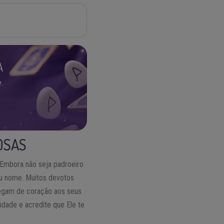
A
.
OSAS
 Embora não seja padroeiro
eu nome. Muitos devotos
regam de coração aos seus
dade e acredite que Ele te