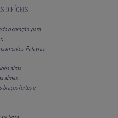
 DIFÍCEIS
do o coração, para
r.
ensamentos, Palavras
minha alma.
as almas,
s braços fortes e
na terra,