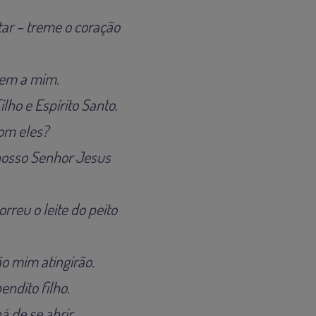
tar – treme o coração
zem a mim.
ilho e Espírito Santo.
com eles?
nosso Senhor Jesus
reu o leite do peito
o mim atingirão.
ndito filho.
 de se abrir.