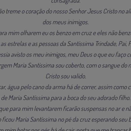
consagrada.
o treme o coração do nosso Senhor Jesus Cristo no al
dos meus inimigos.
ra mim olharem eu os benzo em cruz e eles não ben
 as estrelas e as pessoas da Santíssima Trindade, Pai, F
ssia avisto os meu inimigos, meu Deus o que eu faço 
rgem Maria Santíssima sou coberto, com o sangue do 
Cristo sou valido.
ar, água pelo cano da arma há de correr, assim como cor
de Maria Santíssima para a boca do seu adorado filho.
que para mim levantarem ficarão suspensas no ar e nã
ficou Maria Santíssima no pé da cruz esperando seu be
 mim botar nos pés há de cair, porta que me trancar há