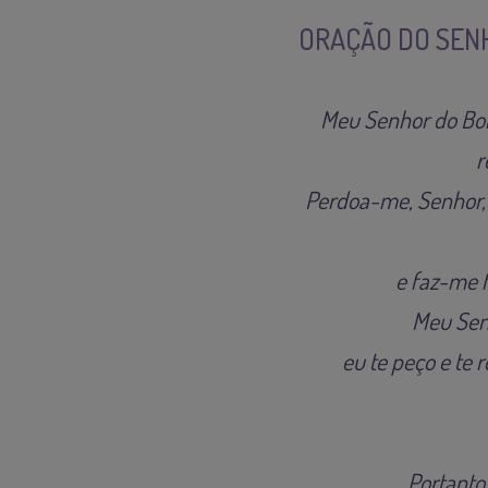
ORAÇÃO DO SENH
Meu Senhor do Bon
r
Perdoa-me, Senhor, 
e faz-me f
Meu Senh
eu te peço e te 
Portanto