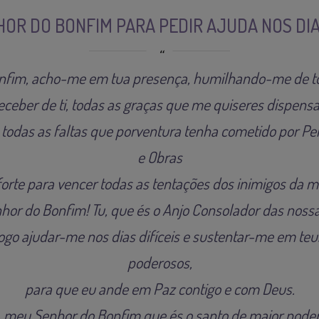
OR DO BONFIM PARA PEDIR AJUDA NOS DIAS
fim, acho-me em tua presença, humilhando-me de to
eceber de ti, todas as graças que me quiseres dispensa
todas as faltas que porventura tenha cometido por P
e Obras
orte para vencer todas as tentações dos inimigos da 
or do Bonfim! Tu, que és o Anjo Consolador das noss
rogo ajudar-me nos dias difíceis e sustentar-me em teu
poderosos,
para que eu ande em Paz contigo e com Deus.
, meu Senhor do Bonfim que és o santo de maior poder 