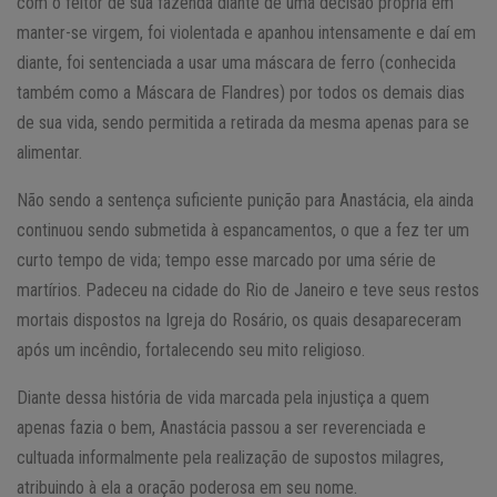
com o feitor de sua fazenda diante de uma decisão própria em
manter-se virgem, foi violentada e apanhou intensamente e daí em
diante, foi sentenciada a usar uma máscara de ferro (conhecida
também como a Máscara de Flandres) por todos os demais dias
de sua vida, sendo permitida a retirada da mesma apenas para se
alimentar.
Não sendo a sentença suficiente punição para Anastácia, ela ainda
continuou sendo submetida à espancamentos, o que a fez ter um
curto tempo de vida; tempo esse marcado por uma série de
martírios. Padeceu na cidade do Rio de Janeiro e teve seus restos
mortais dispostos na Igreja do Rosário, os quais desapareceram
após um incêndio, fortalecendo seu mito religioso.
Diante dessa história de vida marcada pela injustiça a quem
apenas fazia o bem, Anastácia passou a ser reverenciada e
cultuada informalmente pela realização de supostos milagres,
atribuindo à ela a oração poderosa em seu nome.