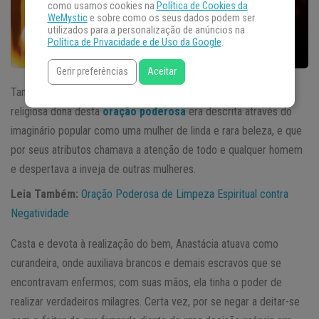
como usamos cookies na
Política de Cookies da
WeMystic
e sobre como os seus dados podem ser
utilizados para a personalização de anúncios na
Política de Privacidade e de Uso da Google
.
Gerir preferências
Aceitar
Também conhecida como a Escrava Anastácia, a personalidade
religiosa dona desta
oração poderosa
era descrita através do
imaginário popular como uma mulher de linda e rara beleza, e que
por seus atributos chamava a atenção de todo e qualquer homem
e despertava a inveja de outras mulheres.
Leia Também:
Oração Poderosa de Limpeza Espiritual contra
Negatividade
Casta e devota à realização do bem, Anastácia atuava como
curandeira, onde auxiliava brancos e demais escravos que se
encontravam enfermos; com suas mãos, ela tinha o poder de
realizar verdadeiros milagres. Certa vez, por se negar a deitar-se