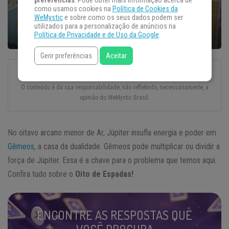
preferências
. Pode obter mais informação acerca de
como usamos cookies na
Política de Cookies da
WeMystic
e sobre como os seus dados podem ser
utilizados para a personalização de anúncios na
Política de Privacidade e de Uso da Google
.
Gerir preferências
Aceitar
Esse texto foi escrito com todo o cuidado e carinho por um autor convidado.
O conteúdo é da sua responsabilidade, não refletindo, necessariamente, a
opinião do WeMystic Brasil.
No oitavo arcano menor de Ar, Júpiter insufla energia e poder em
Gêmeos
, a casa da dualidade. Gêmeos pode multiplicar ou dividir a
força de Júpiter. Essa é a chave para o problema que temos aqui.
Confira tudo sobre o
Oito de Espadas!
ENCONTRE AS RESPOSTAS QUE