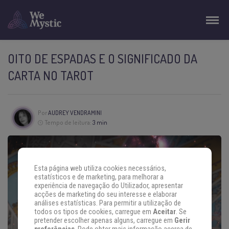
OITO DE ESPADAS E O SIGNIFICADO DA
CARTA NO TAROT
Por
AUDREY VENDRAMINI
Tempo de leitura:
3 min
Esta página web utiliza cookies necessários,
estatísticos e de marketing, para melhorar a
experiência de navegação do Utilizador, apresentar
acções de marketing do seu interesse e elaborar
análises estatísticas. Para permitir a utilização de
todos os tipos de cookies, carregue em
Aceitar
. Se
pretender escolher apenas alguns, carregue em
Gerir