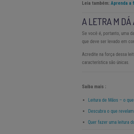
Leia também:
Aprenda a f
A LETRA M DÁ
Se você é, portanto, uma d
que deve ser levado em co
Acredite na força dessa le
característica são únicas.
Saiba mais :
Leitura de Mãos – o qu
Descubra o que revelam 
Quer fazer uma leitura 