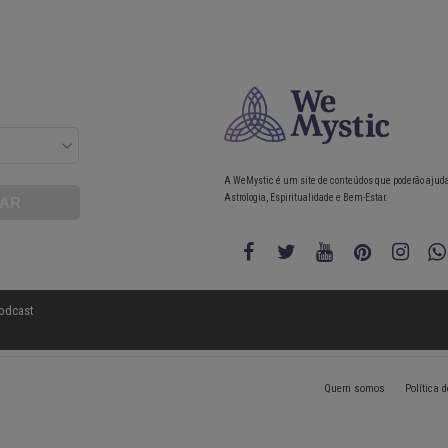
A WeMystic é um site de conteúdos que poderão ajud
Astrologia, Espiritualidade e Bem-Estar.
odcast
Quem somos
Política 