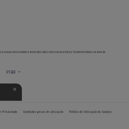
ar a nossa comunidade a tomar decisões mais conscientes e fundamentadas na área da
PT-BR
de Privacidade
Condições gerais de utilização
Política de Utilização de Cookies