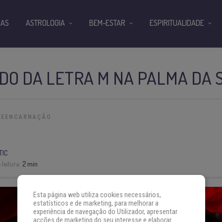
IAS
ASTROLOGIA
BEM-ESTAR
ESPIRITUALIDADE
ADO DA LETRA M NA PALMA DA 
REENCARNAÇÃO
TIC
leitura:
2 min
Esta página web utiliza cookies necessários,
estatísticos e de marketing, para melhorar a
experiência de navegação do Utilizador, apresentar
acções de marketing do seu interesse e elaborar