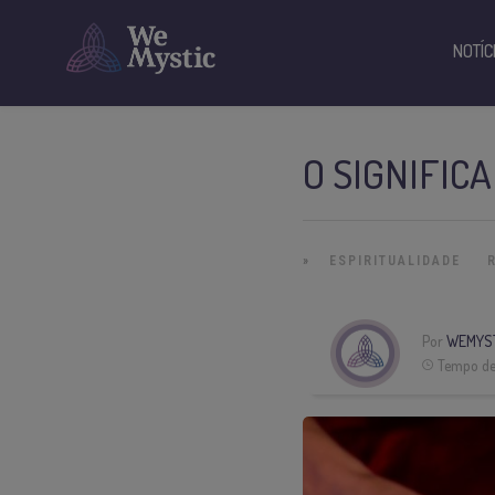
NOTÍC
O SIGNIFIC
»
ESPIRITUALIDADE
Por
WEMYS
Tempo de 