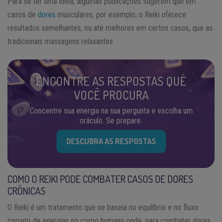
Para se ter uma ideia, algumas publicações sugerem que em
casos de
dores
musculares, por exemplo, o Reiki oferece
resultados semelhantes, ou até melhores em certos casos, que as
tradicionais massagens relaxantes.
ENCONTRE AS RESPOSTAS QUE
VOCÊ PROCURA
Concentre sua energia na sua pergunta e escolha um
oráculo. Se prepare.
DESCUBRA AS RESPOSTAS
COMO O REIKI PODE COMBATER CASOS DE DORES
CRÔNICAS
O Reiki é um tratamento que se baseia no equilíbrio e no fluxo
correto de energias no corpo humano onde, para combater dores