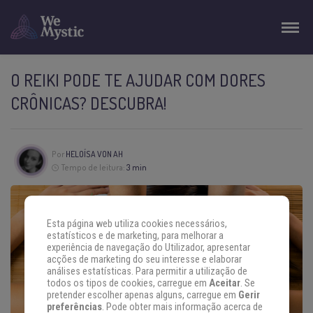
O REIKI PODE TE AJUDAR COM DORES
CRÔNICAS? DESCUBRA!
Por
HELOÍSA VON AH
Tempo de leitura:
3 min
Esta página web utiliza cookies necessários,
estatísticos e de marketing, para melhorar a
experiência de navegação do Utilizador, apresentar
acções de marketing do seu interesse e elaborar
análises estatísticas. Para permitir a utilização de
todos os tipos de cookies, carregue em
Aceitar
. Se
pretender escolher apenas alguns, carregue em
Gerir
preferências
. Pode obter mais informação acerca de