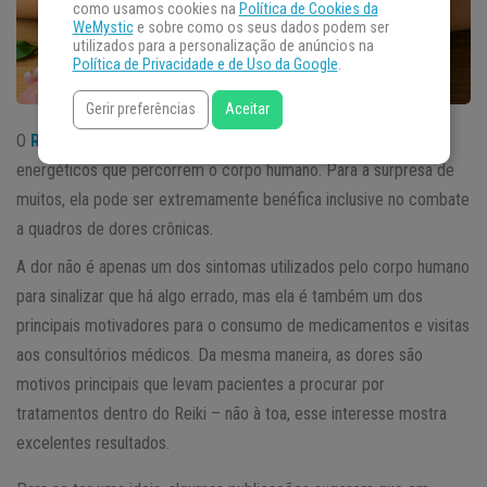
como usamos cookies na
Política de Cookies da
WeMystic
e sobre como os seus dados podem ser
utilizados para a personalização de anúncios na
Política de Privacidade e de Uso da Google
.
Gerir preferências
Aceitar
O
Reiki
é uma prática milenar de cura através dos fluxos
energéticos que percorrem o corpo humano. Para a surpresa de
muitos, ela pode ser extremamente benéfica inclusive no combate
a quadros de dores crônicas.
A dor não é apenas um dos sintomas utilizados pelo corpo humano
para sinalizar que há algo errado, mas ela é também um dos
principais motivadores para o consumo de medicamentos e visitas
aos consultórios médicos. Da mesma maneira, as dores são
motivos principais que levam pacientes a procurar por
tratamentos dentro do Reiki – não à toa, esse interesse mostra
excelentes resultados.