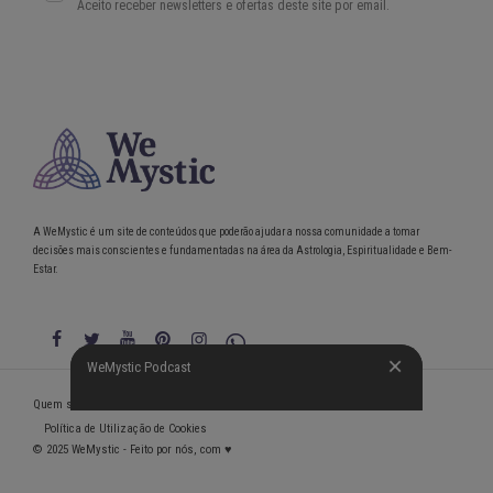
A WeMystic é um site de conteúdos que poderão ajudar a nossa comunidade a tomar
decisões mais conscientes e fundamentadas na área da Astrologia, Espiritualidade e Bem-
Estar.
WeMystic Podcast
WeMystic Podcast
Quem somos
Política de Privacidade
Condições gerais de utilização
Política de Utilização de Cookies
© 2025 WeMystic - Feito por nós, com ♥